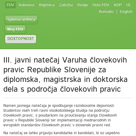
FDV
Kakovost
Knjižnica
Založba
Revije
Dela FDV
ADP
UL
Kontakti
English
Spletna učilnica
Moj FDV
DOSTOPNOST
III. javni natečaj Varuha človekovih
pravic Republike Slovenije za
diplomska, magistrska in doktorska
dela s področja človekovih pravic
Namen javnega natečaja je spodbujanje raziskovalne dejavnosti
študentov vseh treh ravni visokošolskega študija na področju
človekovih pravic, s poudarkom na proučevanju stanja človekovih
pravic v Republiki Sloveniji ter implementaciji mednarodnih in
evropskih standardov človekovih pravic v slovenski pravni red.
Na natečaj se lahko prijavijo kandidatke in kandidati, ki so uspešno