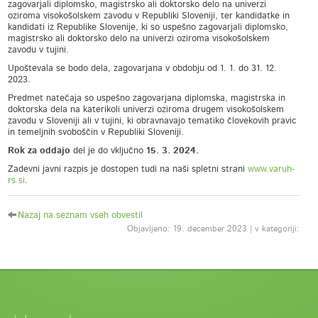
zagovarjali diplomsko, magistrsko ali doktorsko delo na univerzi
oziroma visokošolskem zavodu v Republiki Sloveniji, ter kandidatke in
kandidati iz Republike Slovenije, ki so uspešno zagovarjali diplomsko,
magistrsko ali doktorsko delo na univerzi oziroma visokošolskem
zavodu v tujini.
Upoštevala se bodo dela, zagovarjana v obdobju od 1. 1. do 31. 12.
2023.
Predmet natečaja so uspešno zagovarjana diplomska, magistrska in
doktorska dela na katerikoli univerzi oziroma drugem visokošolskem
zavodu v Sloveniji ali v tujini, ki obravnavajo tematiko človekovih pravic
in temeljnih svoboščin v Republiki Sloveniji.
Rok za oddajo
del je do vključno
15. 3. 2024.
Zadevni javni razpis je dostopen tudi na naši spletni strani
www.varuh-
rs.si
.
Nazaj na seznam vseh obvestil
Objavljeno: 19. december 2023 | v kategoriji: