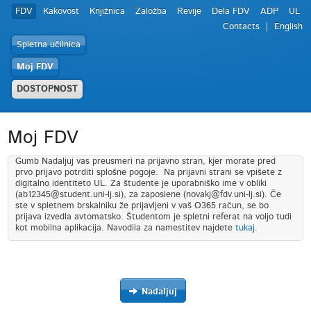
FDV
Kakovost
Knjižnica
Založba
Revije
Dela FDV
ADP
UL
Contacts
English
Spletna učilnica
Moj FDV
DOSTOPNOST
Moj FDV
Gumb Nadaljuj vas preusmeri na prijavno stran, kjer morate pred
prvo prijavo potrditi splošne pogoje. Na prijavni strani se vpišete z
digitalno identiteto UL. Za študente je uporabniško ime v obliki
(ab12345@student.uni-lj.si), za zaposlene (novakj@fdv.uni-lj.si). Če
ste v spletnem brskalniku že prijavljeni v vaš O365 račun, se bo
prijava izvedla avtomatsko. Študentom je spletni referat na voljo tudi
kot mobilna aplikacija. Navodila za namestitev najdete
tukaj
.
Nadaljuj