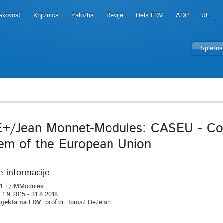
akovost
Knjižnica
Založba
Revije
Dela FDV
ADP
UL
Spletna
+/Jean Monnet-Modules: CASEU - Con
em of the European Union
e informacije
E+/JMModules
:
1.9.2015 - 31.8.2018
ojekta na FDV:
prof.dr. Tomaž Deželan