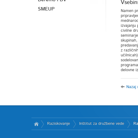
Vsebins
SMEUP
Namen pro
pripravlj
mednarodn
izvajanju 
civilne d
seminarje
skupinah,
predavanj 
z različn
učilnicah
sodelovan
programa.
delovne i
Nazaj 
Raziskovanje
Inštitut za družbene vede
Ra