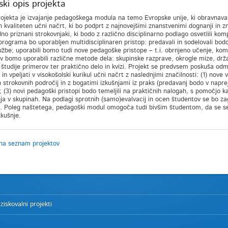
ki opis projekta
jekta je izvajanje pedagoškega modula na temo Evropske unije, ki obravnava 
en kvaliteten učni načrt, ki bo podprt z najnovejšimi znanstvenimi dognanji in 
o priznani strokovnjaki, ki bodo z različno disciplinarno podlago osvetlili ko
programa bo uporabljen multidisciplinaren pristop: predavali in sodelovali bodo 
ružbe; uporabili bomo tudi nove pedagoške pristope – t.i. obrnjeno učenje, kom
v bomo uporabili različne metode dela: skupinske razprave, okrogle mize, držav
 študije primerov ter praktično delo in kvizi. Projekt se predvsem poskuša od
in vpeljati v visokošolski kurikul učni načrt z naslednjimi značilnosti: (1) nove 
ih strokovnih področij in z bogatimi izkušnjami iz praks (predavanj bodo v napre
); (3) novi pedagoški pristopi bodo temeljili na praktičnih nalogah, s pomočjo 
ja v skupinah. Na podlagi sprotnih (samo)evalvacij in ocen študentov se bo za
 Poleg naštetega, pedagoški modul omogoča tudi bivšim študentom, da se sez
zkušnje.
na seznam projektov
ziskovalni projekti