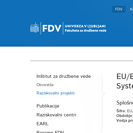
FDV
K
EU/E
Inštitut za družbene vede
Syst
Obvestila
Raziskovalni projekti
Splošn
Publikacije
Šifra:
EU/
Raziskovalni centri
Obdobje
Vodja pr
EARL
Beremo FDV