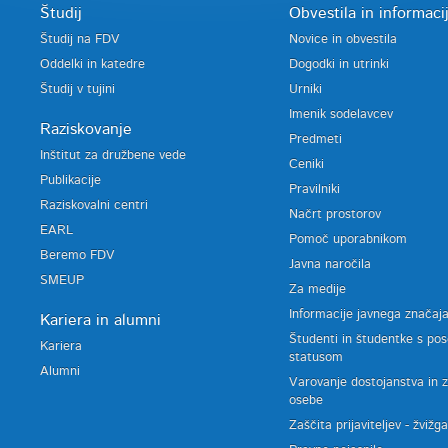
Študij
Obvestila in informaci
Študij na FDV
Novice in obvestila
Oddelki in katedre
Dogodki in utrinki
Študij v tujini
Urniki
Imenik sodelavcev
Raziskovanje
Predmeti
Inštitut za družbene vede
Ceniki
Publikacije
Pravilniki
Raziskovalni centri
Načrt prostorov
EARL
Pomoč uporabnikom
Beremo FDV
Javna naročila
SMEUP
Za medije
Informacije javnega značaj
Kariera in alumni
Študenti in študentke s po
Kariera
statusom
Alumni
Varovanje dostojanstva in 
osebe
Zaščita prijaviteljev - žvižg