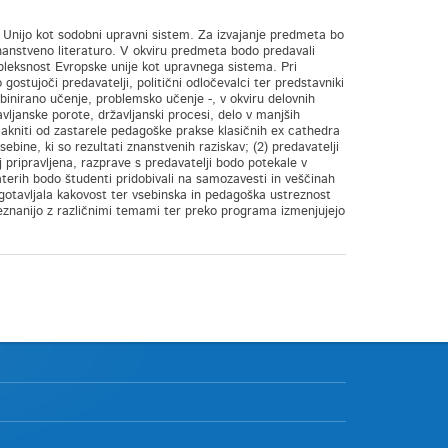
Unijo kot sodobni upravni sistem. Za izvajanje predmeta bo
znanstveno literaturo. V okviru predmeta bodo predavali
mpleksnost Evropske unije kot upravnega sistema. Pri
gostujoči predavatelji, politični odločevalci ter predstavniki
binirano učenje, problemsko učenje -, v okviru delovnih
ljanske porote, državljanski procesi, delo v manjših
makniti od zastarele pedagoške prakse klasičnih ex cathedra
vsebine, ki so rezultati znanstvenih raziskav; (2) predavatelji
j pripravljena, razprave s predavatelji bodo potekale v
katerih bodo študenti pridobivali na samozavesti in veščinah
gotavljala kakovost ter vsebinska in pedagoška ustreznost
nanijo z različnimi temami ter preko programa izmenjujejo