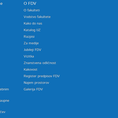
je
O FDV
O fakulteti
Vodstvo fakultete
Kako do nas
Katalog IJZ
Razpisi
Za medije
Jubileji FDV
Vizitka
Znanstvena odličnost
Kakovost
Register predpisov FDV
a
Najem prostorov
sebnim
Galerija FDV
zaupne
ačev