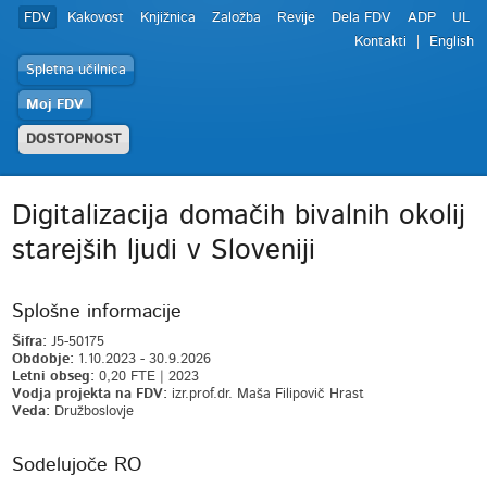
FDV
Kakovost
Knjižnica
Založba
Revije
Dela FDV
ADP
UL
Kontakti
English
Spletna učilnica
Moj FDV
DOSTOPNOST
Digitalizacija domačih bivalnih okolij
starejših ljudi v Sloveniji
Splošne informacije
Šifra:
J5-50175
Obdobje:
1.10.2023 - 30.9.2026
Letni obseg:
0,20 FTE | 2023
Vodja projekta na FDV:
izr.prof.dr. Maša Filipovič Hrast
Veda:
Družboslovje
Sodelujoče RO