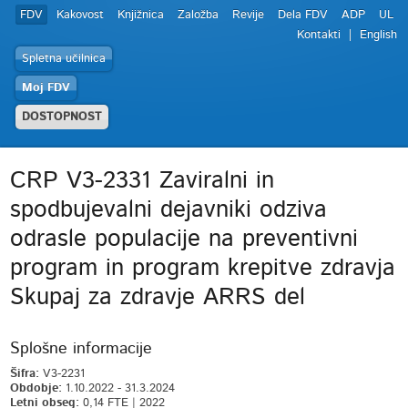
FDV
Kakovost
Knjižnica
Založba
Revije
Dela FDV
ADP
UL
Kontakti
English
Spletna učilnica
Moj FDV
DOSTOPNOST
CRP V3-2331 Zaviralni in
spodbujevalni dejavniki odziva
odrasle populacije na preventivni
program in program krepitve zdravja
Skupaj za zdravje ARRS del
Splošne informacije
Šifra:
V3-2231
Obdobje:
1.10.2022 - 31.3.2024
Letni obseg:
0,14 FTE | 2022