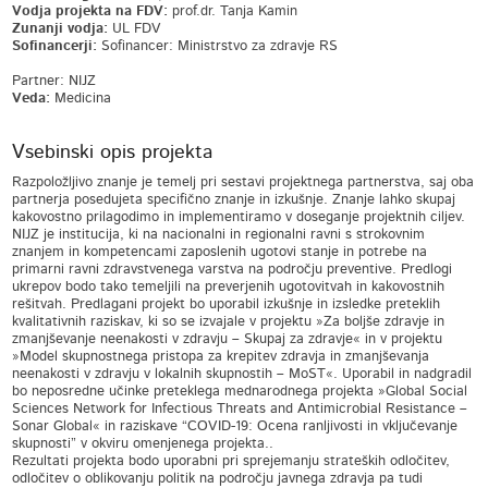
Vodja projekta na FDV:
prof.dr. Tanja Kamin
Zunanji vodja:
UL FDV
Sofinancerji:
Sofinancer: Ministrstvo za zdravje RS
Partner: NIJZ
Veda:
Medicina
Vsebinski opis projekta
Razpoložljivo znanje je temelj pri sestavi projektnega partnerstva, saj oba
partnerja posedujeta specifično znanje in izkušnje. Znanje lahko skupaj
kakovostno prilagodimo in implementiramo v doseganje projektnih ciljev.
NIJZ je institucija, ki na nacionalni in regionalni ravni s strokovnim
znanjem in kompetencami zaposlenih ugotovi stanje in potrebe na
primarni ravni zdravstvenega varstva na področju preventive. Predlogi
ukrepov bodo tako temeljili na preverjenih ugotovitvah in kakovostnih
rešitvah. Predlagani projekt bo uporabil izkušnje in izsledke preteklih
kvalitativnih raziskav, ki so se izvajale v projektu »Za boljše zdravje in
zmanjševanje neenakosti v zdravju – Skupaj za zdravje« in v projektu
»Model skupnostnega pristopa za krepitev zdravja in zmanjševanja
neenakosti v zdravju v lokalnih skupnostih – MoST«. Uporabil in nadgradil
bo neposredne učinke preteklega mednarodnega projekta »Global Social
Sciences Network for Infectious Threats and Antimicrobial Resistance –
Sonar Global« in raziskave “COVID-19: Ocena ranljivosti in vključevanje
skupnosti” v okviru omenjenega projekta..
Rezultati projekta bodo uporabni pri sprejemanju strateških odločitev,
odločitev o oblikovanju politik na področju javnega zdravja pa tudi