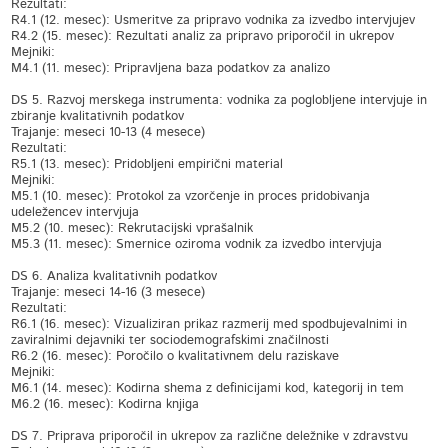
Rezultati:
R4.1 (12. mesec): Usmeritve za pripravo vodnika za izvedbo intervjujev
R4.2 (15. mesec): Rezultati analiz za pripravo priporočil in ukrepov
Mejniki:
M4.1 (11. mesec): Pripravljena baza podatkov za analizo
DS 5. Razvoj merskega instrumenta: vodnika za poglobljene intervjuje in
zbiranje kvalitativnih podatkov
Trajanje: meseci 10-13 (4 mesece)
Rezultati:
R5.1 (13. mesec): Pridobljeni empirični material
Mejniki:
M5.1 (10. mesec): Protokol za vzorčenje in proces pridobivanja
udeležencev intervjuja
M5.2 (10. mesec): Rekrutacijski vprašalnik
M5.3 (11. mesec): Smernice oziroma vodnik za izvedbo intervjuja
DS 6. Analiza kvalitativnih podatkov
Trajanje: meseci 14-16 (3 mesece)
Rezultati:
R6.1 (16. mesec): Vizualiziran prikaz razmerij med spodbujevalnimi in
zaviralnimi dejavniki ter sociodemografskimi značilnosti
R6.2 (16. mesec): Poročilo o kvalitativnem delu raziskave
Mejniki:
M6.1 (14. mesec): Kodirna shema z definicijami kod, kategorij in tem
M6.2 (16. mesec): Kodirna knjiga
DS 7. Priprava priporočil in ukrepov za različne deležnike v zdravstvu