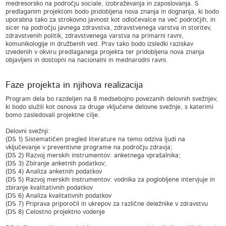
medresorsko na področju sociale, izobraževanja in zaposlovanja. S
predlaganim projektom bodo pridobljena nova znanja in dognanja, ki bodo
uporabna tako za strokovno javnost kot odločevalce na več področjih, in
sicer na področju javnega zdravstva, zdravstvenega varstva in storitev,
zdravstvenih politik, zdravstvenega varstva na primarni ravni,
komunikologije in družbenih ved. Prav tako bodo izsledki raziskav
izvedenih v okviru predlaganega projekta ter pridobljena nova znanja
objavljeni in dostopni na nacionalni in mednarodni ravni.
Faze projekta in njihova realizacija
Program dela bo razdeljen na 8 medsebojno povezanih delovnih svežnjev,
ki bodo služili kot osnova za druge vključene delovne svežnje, s katerimi
bomo zasledovali projektne cilje.
Delovni svežnji:
(DS 1) Sistematičen pregled literature na temo odziva ljudi na
vključevanje v preventivne programe na področju zdravja;
(DS 2) Razvoj merskih instrumentov: anketnega vprašalnika;
(DS 3) Zbiranje anketnih podatkov;
(DS 4) Analiza anketnih podatkov
(DS 5) Razvoj merskih instrumentov: vodnika za poglobljene intervjuje in
zbiranje kvalitativnih podatkov
(DS 6) Analiza kvalitativnih podatkov
(DS 7) Priprava priporočil in ukrepov za različne deležnike v zdravstvu
(DS 8) Celostno projektno vodenje