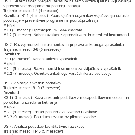
DS 1. Sistematičen pregled literature na temo odziva ljudi na vključevanje
v preventivne programe na področju zdravja
Trajanje: meseci 1-4 (4 mesece)
Rezultati: R1.1 (4. mesec): Popis ključnih dejavnikov vključevanja odrasle
populacije v preventivne programe na področju zdravja.
Mejniki:
M1.1 (1. mesec): Opredeljen PRISMA diagram
M1.2 (3. mesec): Nabor raziskav z opredelitvami in merskimi instrumenti
DS 2. Razvoj merskih instrumentov in priprava anketnega vprašalnika
Trajanje: meseci 3-8 (6 mesecev)
Rezultati:
R2.1 (8. mesec): Končni anketni vprašalnik
Mejniki:
M2.1 (5. mesec): Razvit merski instrument za vključitev v vprašalnik
M2.2 (7. mesec): Osnutek anketnega vprašalnika za evalvacijo
DS 3. Zbiranje anketnih podatkov
Trajanje: meseci 8-10 (3 mesece)
Rezultati:
R3.1 (10. mesec): Baza anketnih podatkov z metapodatkovnim opisom in
poročilom o izvedbi anketiranja
Mejniki:
M3.1 (8. mesec): Izbran ponudnik za izvedbo raziskave
M3.2 (9. mesec): Potrditev rezultatov pilotne izvedbe
DS 4. Analiza podatkov kvantitativne raziskave
Trajanje: meseci 11-15 (5 mesecev)