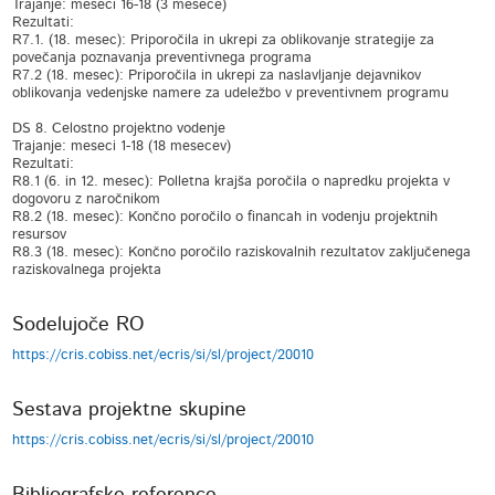
Trajanje: meseci 16-18 (3 mesece)
Rezultati:
R7.1. (18. mesec): Priporočila in ukrepi za oblikovanje strategije za
povečanja poznavanja preventivnega programa
R7.2 (18. mesec): Priporočila in ukrepi za naslavljanje dejavnikov
oblikovanja vedenjske namere za udeležbo v preventivnem programu
DS 8. Celostno projektno vodenje
Trajanje: meseci 1-18 (18 mesecev)
Rezultati:
R8.1 (6. in 12. mesec): Polletna krajša poročila o napredku projekta v
dogovoru z naročnikom
R8.2 (18. mesec): Končno poročilo o financah in vodenju projektnih
resursov
R8.3 (18. mesec): Končno poročilo raziskovalnih rezultatov zaključenega
raziskovalnega projekta
Sodelujoče RO
https://cris.cobiss.net/ecris/si/sl/project/20010
Sestava projektne skupine
https://cris.cobiss.net/ecris/si/sl/project/20010