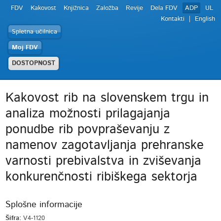
FDV
Kakovost
Knjižnica
Založba
Revije
Dela FDV
ADP
UL
Kontakti
English
Spletna učilnica
Moj FDV
DOSTOPNOST
Kakovost rib na slovenskem trgu in
analiza možnosti prilagajanja
ponudbe rib povpraševanju z
namenov zagotavljanja prehranske
varnosti prebivalstva in zviševanja
konkurenčnosti ribiškega sektorja
Splošne informacije
Šifra:
V4-1120