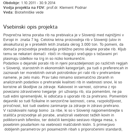
Obdobje:
1.10.2011 - 30.9.2014
Vodja projekta na FDV:
prof.dr. Klement Podnar
Veda:
Biotehniške vede
Vsebinski opis projekta
Povprečna letna poraba rib na prebivalca je v Sloveniji med najnižjimi v
Evropi in znaša 7 kg. Celotna letna proizvodnja rib v Sloveniji (ulov in
akvakultura) je v preteklih letih znašala okrog 3.000 ton. To pomeni, da
domača proizvodnja predstavlja približno petino skupne porabe rib. Kljub
temu se nekateri domači ribiči in ribogojci srečujejo s težavami pri
plasmaju izdelkov na trg in so nizko konkurenčni.
Podatkov o dejanski porabi rib in njeni porazdeljenosti po različnih regijah
v Sloveniji, starostnih in ekonomskih kategorijah, pa tudi o preferencah in
zaznavah ter morebitnih ovirah potrošnikov pri rabi rib v prehrambne
namene, je zelo malo. Prav tako nimamo sistematično zbranih in
analiziranih podatkov o prehranski kvaliteti rib in vsebnosti snovi, ki so
koristne ali škodljive za zdravje. Kakovost in varnost, oziroma z njo
povezano zdravstveno tveganje pri uživanju rib, sta pomembni, ne pa
tudi edini spremenljivki, ki odločata o uporabi rib za prehrano. Pomembni
dejavniki so tudi fizikalne in senzorične lastnosti, cena, razpoložljivost,
priročnost, kot tudi osebno zanimanje za zdravje in zdravo prehrano.
V raziskovalni nalogi bomo za ribe, ki so v Sloveniji najpomembnejše s
stališča proizvodnje ali porabe, analizirali vsebnost težkih kovin in
polikloriranih bifenilov, ter določili kemijsko sestavo ribjega mesa, s
posebnim poudarkom na vsebnosti maščobnih kislin. S primerjavo
dobljenih parametrov pri posameznih ribah s priporočenimi standardi,