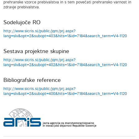
prehranske vzorce prebivalstva in s tem povečati prehransko varnost in
zdravje prebivalstva.
Sodelujoče RO
http://www.sicris.si/public/jqm/prj.aspx?
lang=slv&opt=2&subopt=403&hits=1&id=7184&search_term=V4-1120
Sestava projektne skupine
http://www.sicris.si/public/jqm/prj.aspx?
lang=slv&opt=2&subopt=402&hits=1&id=7184&search_term=V4-1120
Bibliografske reference
http://www.sicris.si/public/jqm/prj.aspx?
lang=slv&opt=2&subopt=400&hits=1&id=7184&search_term=V4-1120