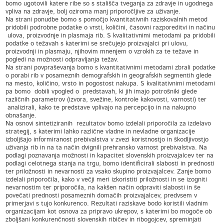
bomo ugotovili katere ribe so s stališča tveganja za zdravje in ugodnega
vpliva na zdravje, bolj oziroma manj priporočljive za uživanje.
Na strani ponudbe bomo s pomočjo kvantitativnih raziskovalnih metod
pridobili podrobne podatke o vrsti, količini, časovni razporeditvi in načinu
ulova, proizvodnje in plasmaja rib. S kvalitativnimi metodami pa pridobili
podatke o težavah s katerimi se srečujejo proizvajalci pri ulovu,
proizvodnji in plasmaju, njihovim mnenjem o vzrokih za te težave in
pogledi na možnosti odpravljanja težav.
Na strani povpraševanja bomo s kvantitativnimi metodami zbrali podatke
o porabi rib v posameznih demografskih in geografskih segmentih glede
na mesto, količino, vrsto in pogostost nakupa. S kvalitativnimi metodami
pa bomo dobili vpogled o predstavah, ki jih imajo potrošniki glede
različnih parametrov (izvora, svežine, kontrole kakovosti, varnosti) ter
analizirali, kako te predstave vplivajo na percepcijo in na nakupno
obnašanje.
Na osnovi sintetiziranih rezultatov bomo izdelali priporočila za izdelavo
strategij, s katerimi lahko različne vladne in nevladne organizacije
izboljšajo informiranost prebivalstva v zvezi koristnostjo in škodljivostjo
uživanja rib in na ta način dvignili prehransko varnost prebivalstva. Na
podlagi poznavanja možnosti in kapacitet slovenskih proizvajalcev ter na
podlagi celotnega stanja na trgu, bomo identificirali slabosti in prednosti
ter priložnosti in nevarnosti za vsako skupino proizvajalcev. Zanje bomo
izdelali priporočila, kako v večji meri izkoristiti priložnosti in se izogniti
nevarnostim ter priporočila, na kakšen način odpraviti slabosti in še
povečati prednosti posameznih domačih proizvajalcev, predvsem v
primerjavi s tujo konkurenco. Rezultati raziskave bodo koristili vladnim
organizacijam kot osnova za pripravo ukrepov, s katerimi bo mogoče ob
zboljšani konkurenčnosti slovenskih ribičev in ribogojcev, spreminjati