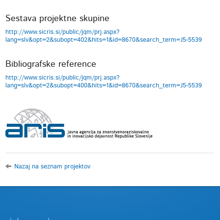
Sestava projektne skupine
http://www.sicris.si/public/jqm/prj.aspx?
lang=slv&opt=2&subopt=402&hits=1&id=8670&search_term=J5-5539
Bibliografske reference
http://www.sicris.si/public/jqm/prj.aspx?
lang=slv&opt=2&subopt=400&hits=1&id=8670&search_term=J5-5539
Nazaj na seznam projektov