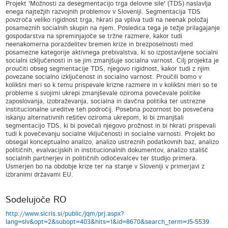
Projekt 'Možnosti za desegmentacijo trga delovne sile' (TDS) naslavlja
enega najtežjih razvojnih problemov v Sloveniji. Segmentacija TDS
povzroča veliko rigidnost trga, hkrati pa vpliva tudi na neenak položaj
posameznih socialnih skupin na njem. Posledica tega je težje prilagajanje
gospodarstva na spreminjajoče se tržne razmere, kakor tudi
neenakomerna porazdelitev bremen krize in brezposelnosti med
posamezne kategorije aktivnega prebivalstva, ki so izpostavljene socialni
socialni izključenosti in se jim zmanjšuje socialna varnost. Cilj projekta je
proučiti obseg segmentacije TDS, njegovo rigidnost, kakor tudi z njim
povezane socialno izključenost in socialno varnost. Proučili bomo v
kolikšni meri so k temu prispevale krizne razmere in v kolikšni meri so te
probleme s svojimi ukrepi zmanjševale oziroma povečevale politike
zaposlovanja, izobraževanja, socialna in davčna politika ter ustrezne
institucionalne ureditve teh področij. Posebna pozornost bo posvečena
iskanju alternativnih rešitev oziroma ukrepom, ki bi zmanjšali
segmentacijo TDS, ki bi povečali njegovo prožnost in bi hkrati prispevali
tudi k povečevanju socialne vključenosti in socialne varnosti. Projekt bo
obsegal konceptualno analizo, analizo ustreznih podatkovnih baz, analizo
političnih, evalvacijskih in institucionalnih dokumentov, analizo stališč
socialnih partnerjev in političnih odločevalcev ter študijo primera.
Usmerjen bo na obdobje krize ter na stanje v Sloveniji v primerjavi z
izbranimi državami EU.
Sodelujoče RO
http://www.sicris.si/public/jqm/prj.aspx?
lang=slv&opt=2&subopt=403&hits=1&id=8670&search_term=J5-5539