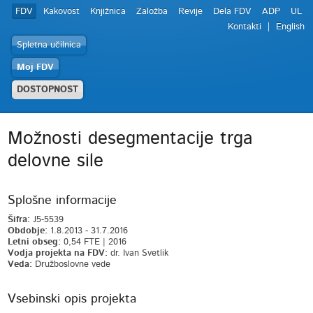
FDV
Kakovost
Knjižnica
Založba
Revije
Dela FDV
ADP
UL
Kontakti
English
Spletna učilnica
Moj FDV
DOSTOPNOST
Možnosti desegmentacije trga
delovne sile
Splošne informacije
Šifra:
J5-5539
Obdobje:
1.8.2013 - 31.7.2016
Letni obseg:
0,54 FTE | 2016
Vodja projekta na FDV:
dr. Ivan Svetlik
Veda:
Družboslovne vede
Vsebinski opis projekta