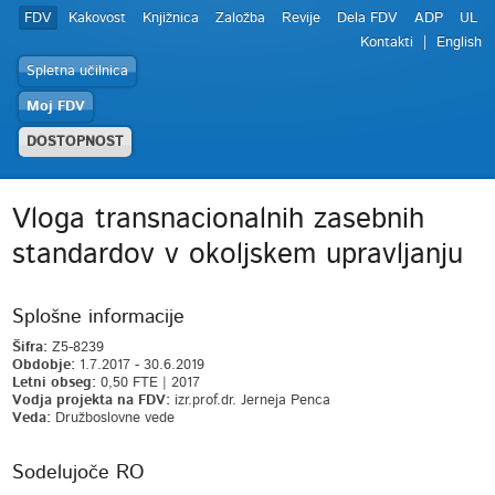
FDV
Kakovost
Knjižnica
Založba
Revije
Dela FDV
ADP
UL
Kontakti
English
Spletna učilnica
Moj FDV
DOSTOPNOST
Vloga transnacionalnih zasebnih
standardov v okoljskem upravljanju
Splošne informacije
Šifra:
Z5-8239
Obdobje:
1.7.2017 - 30.6.2019
Letni obseg:
0,50 FTE | 2017
Vodja projekta na FDV:
izr.prof.dr. Jerneja Penca
Veda:
Družboslovne vede
Sodelujoče RO