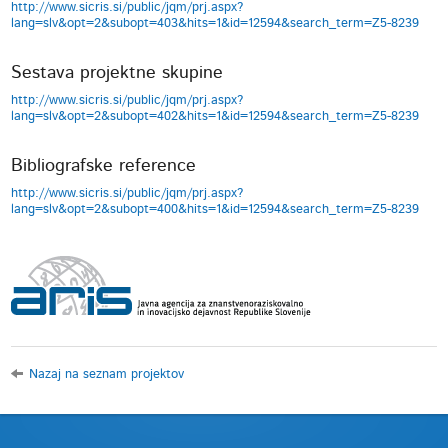
http://www.sicris.si/public/jqm/prj.aspx?
lang=slv&opt=2&subopt=403&hits=1&id=12594&search_term=Z5-8239
Sestava projektne skupine
http://www.sicris.si/public/jqm/prj.aspx?
lang=slv&opt=2&subopt=402&hits=1&id=12594&search_term=Z5-8239
Bibliografske reference
http://www.sicris.si/public/jqm/prj.aspx?
lang=slv&opt=2&subopt=400&hits=1&id=12594&search_term=Z5-8239
Nazaj na seznam projektov