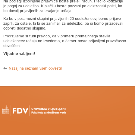
Na podlagi izpolnjene prijavnice boste prejeli račun. Plačilo kotizacije
je pogoj za udeležbo. K plačilu boste pozvani po elektronski pošti, ko
bo dovolj prijavljenih za izvajanje tečaja.
Ko bo v posamezni skupini prijavljenih 20 udeležencev, bomo prijave
zaprli, za ostale, ki bi se zanimali za udeležbo, pa si bomo prizadevali
odpreti dodatno skupino.
Pridržujemo si tudi pravico, da v primeru premajhnega števila
udeležencev tečaja ne izvedemo, o čemer boste prijavljeni pravočasno
obveščeni.
Vljudno vabljeni!
Nazaj na seznam vseh obvestil