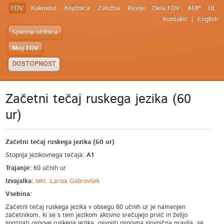
FDV
Kakovost
Knjižnica
Založba
Revije
Dela FDV
ADP
UL
Kontakti
English
Spletna učilnica
Moj FDV
DOSTOPNOST
Začetni tečaj ruskega jezika (60
ur)
Začetni tečaj ruskega jezika (60 ur)
Stopnja jezikovnega tečaja:
A1
Trajanje:
60 učnih ur
Izvajalka:
lekt. Larisa Gabrovšek
Vsebina:
Začetni tečaj ruskega jezika v obsegu 60 učnih ur je namenjen
začetnikom, ki se s tem jezikom aktivno srečujejo prvič in želijo
spoznati osnove ruskega jezika, osvojiti osnovna slovnična pravila, se