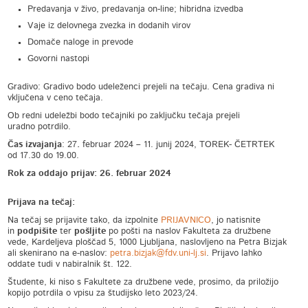
Predavanja v živo, predavanja on-line; hibridna izvedba
Vaje iz delovnega zvezka in dodanih virov
Domače naloge in prevode
Govorni nastopi
Gradivo: Gradivo bodo udeleženci prejeli na tečaju. Cena gradiva ni
vključena v ceno tečaja.
Ob redni udeležbi bodo tečajniki po zaključku tečaja prejeli
uradno potrdilo.
Čas izvajanja
: 27
.
februar
2024 – 11. junij 2024, TOREK- ČETRTEK
od 17.30 do 19.00.
Rok za oddajo prijav: 26. februar 2024
Prijava na tečaj:
Na tečaj se prijavite tako, da izpolnite
PRIJAVNICO
, jo natisnite
in
podpišite
ter
pošljite
po pošti na naslov Fakulteta za družbene
vede, Kardeljeva ploščad 5, 1000 Ljubljana, naslovljeno na Petra Bizjak
ali skenirano na e-naslov:
petra.bizjak@fdv.uni-lj.si
. Prijavo lahko
oddate tudi v nabiralnik št. 122.
Študente, ki niso s Fakultete za družbene vede, prosimo, da priložijo
kopijo potrdila o vpisu za študijsko leto 2023/24.