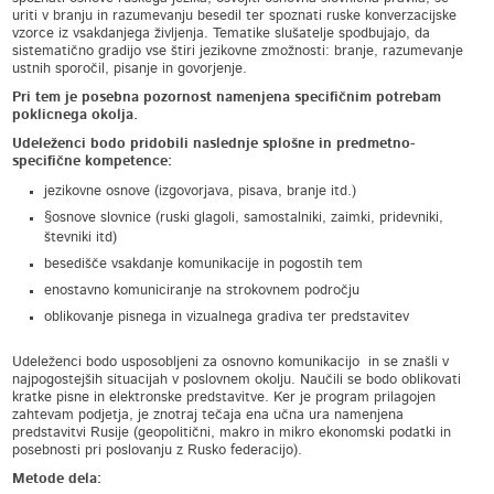
uriti v branju in razumevanju besedil ter spoznati ruske konverzacijske
vzorce iz vsakdanjega življenja. Tematike slušatelje spodbujajo, da
sistematično gradijo vse štiri jezikovne zmožnosti: branje, razumevanje
ustnih sporočil, pisanje in govorjenje.
Pri tem je posebna pozornost namenjena specifičnim potrebam
poklicnega okolja.
Udeleženci bodo pridobili naslednje splošne in predmetno-
specifične kompetence:
jezikovne osnove (izgovorjava, pisava, branje itd.)
§osnove slovnice (ruski glagoli, samostalniki, zaimki, pridevniki,
števniki itd)
besedišče vsakdanje komunikacije in pogostih tem
enostavno komuniciranje na strokovnem področju
oblikovanje pisnega in vizualnega gradiva ter predstavitev
Udeleženci bodo usposobljeni za osnovno komunikacijo in se znašli v
najpogostejših situacijah v poslovnem okolju. Naučili se bodo oblikovati
kratke pisne in elektronske predstavitve. Ker je program prilagojen
zahtevam podjetja, je znotraj tečaja ena učna ura namenjena
predstavitvi Rusije (geopolitični, makro in mikro ekonomski podatki in
posebnosti pri poslovanju z Rusko federacijo).
Metode dela: