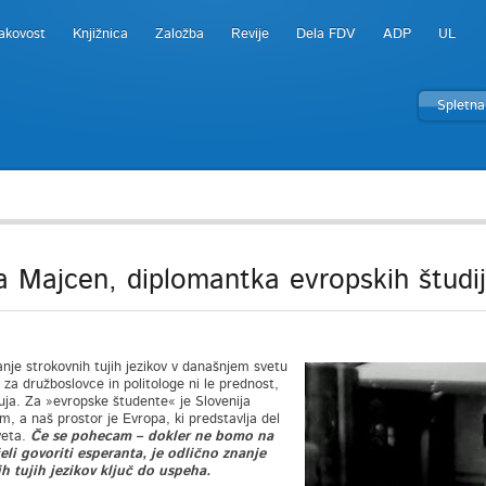
akovost
Knjižnica
Založba
Revije
Dela FDV
ADP
UL
Spletna
a Majcen, diplomantka evropskih študij
nje strokovnih tujih jezikov v današnjem svetu
za družboslovce in politologe ni le prednost,
ja. Za »evropske študente« je Slovenija
, a naš prostor je Evropa, ki predstavlja del
veta.
Če se pohecam – dokler ne bomo na
eli govoriti esperanta, je odlično znanje
h tujih jezikov ključ do uspeha.