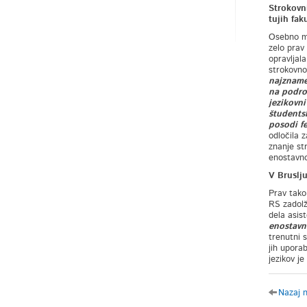
Strokovni
tujih fak
Osebno mi
zelo prav
opravljal
strokovno
najznamen
na področ
jezikovni
študents
posodi fe
odločila z
znanje st
enostavno
V Bruslju
Prav tako
RS zadolž
dela asis
enostavno
trenutni s
jih upora
jezikov j
Nazaj 