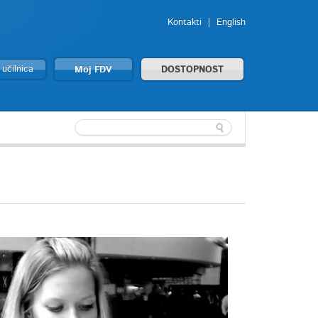
Kontakti
English
 učilnica
Moj FDV
DOSTOPNOST