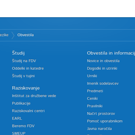
ezike
Obvestila
Študij
Obvestila in informaci
Študij na FDV
Novice in obvestila
Oddelki in katedre
Dogodki in utrinki
Študij v tujini
Urniki
Imenik sodelavcev
Raziskovanje
Predmeti
Inštitut za družbene vede
Ceniki
Publikacije
Pravilniki
Raziskovalni centri
Načrt prostorov
EARL
Pomoč uporabnikom
Beremo FDV
Javna naročila
SMEUP