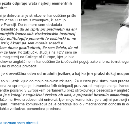
 jeziki odpirajo vrata najbolj eminentnih
ultet
 je dobro znanje strokovne francoščine prišlo
 že v času Erasmus izmenjave, ki sem jo
a v Franciji. Do te mere sem obvladala
 besedišče, da
so izpiti pri predmetih na eni
itejših francoskih visokošolskih institucij
ju politologije pomenili le vsebinski in ne
 izziv, hkrati pa sem morala sosedi v
kem domu gestikulirati, če sem želela, da mi
n za lase
. Po zaključku študija na FDV sem se
a magisterij na College of Europe, kjer je bilo
rokovne angleščine in francoščine že izločevalni pogoj, zato si brez tovrstnega 
 ne bi mogla privoščiti.
 je slovenščina eden od uradnih jezikov, a kaj ko je v praksi dokaj neup
 so bili jeziki ključ do mojih delovnih izkušenj. Že v čisto prvi službi med pr
ena za spremljanje Luksemburških delegacij prav zaradi mojega znanja francošč
tentke poslanki v Evropskem parlamentu brez strokovnega besedišča v anglešči
 je s kolegi v angleščini čvekati ob kavi, a pripraviti besedilo amandmaja
lužbi na Evro-sredozemski univerzi, kjer moje komuniciranje s tujimi partnerji 
bljam. Primerna komunikacija pa je osrednje lepilo v mednarodnih odnosih in 
e lahko velikokrat pomembna prednost.
na seznam vseh obvestil