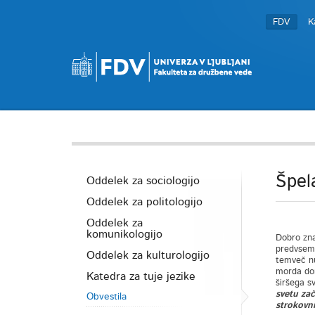
FDV
K
Špel
Oddelek za sociologijo
Oddelek za politologijo
Oddelek za
komunikologijo
Dobro zna
predvsem 
Oddelek za kulturologijo
temveč nu
morda dom
Katedra za tuje jezike
širšega s
svetu zač
Obvestila
strokovni