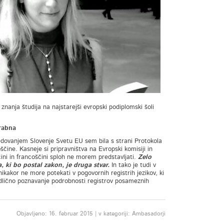
znanja študija na najstarejši evropski podiplomski šoli
orabna
edsedovanjem Slovenje Svetu EU sem bila s strani Protokola
ine. Kasneje si pripravništva na Evropski komisiji in
ni in francoščini sploh ne morem predstavljati.
Zelo
, ki bo postal zakon, je druga stvar.
In tako je tudi v
nikakor ne more potekati v pogovornih registrih jezikov, ki
odlično poznavanje podrobnosti registrov posameznih
Objavljeno: 16. februar 2015 | v kategoriji: Ambasadorji