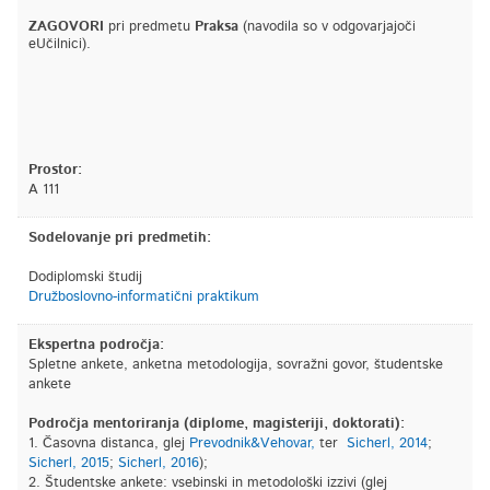
ZAGOVORI
pri predmetu
Praksa
(navodila so v odgovarjajoči
eUčilnici).
Prostor:
A 111
Sodelovanje pri predmetih:
Dodiplomski študij
Družboslovno-informatični praktikum
Ekspertna področja:
Spletne ankete, anketna metodologija, sovražni govor, študentske
ankete
Področja mentoriranja (diplome, magisteriji, doktorati):
1. Časovna distanca, glej
Prevodnik&Vehovar,
ter
Sicherl, 2014
;
Sicherl, 2015
;
Sicherl, 2016
);
2. Študentske ankete: vsebinski in metodološki izzivi (glej