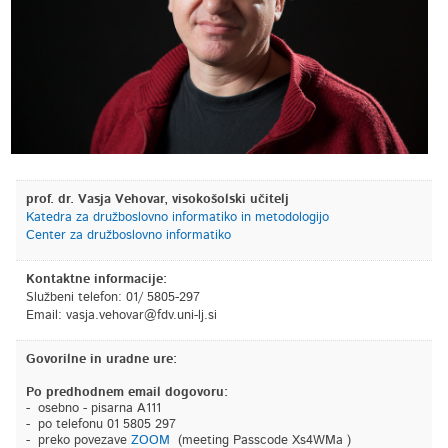
prof. dr. Vasja Vehovar, visokošolski učitelj
Katedra za družboslovno informatiko in metodologijo
Center za družboslovno informatiko
Kontaktne informacije:
Službeni telefon: 01/ 5805-297
Email:
is.jl-inu.vdf@ravohev.ajsav
Govorilne in uradne ure:
Po predhodnem email dogovoru:
- osebno - pisarna A111
- po telefonu 01 5805 297
- preko povezave
ZOOM
(meeting Passcode Xs4WMa )