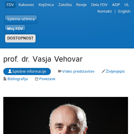
FDV
Kakovost
Knjižnica
Založba
Revije
Dela FDV
ADP
UL
Kontakti
English
Spletna učilnica
Moj FDV
DOSTOPNOST
prof. dr. Vasja Vehovar
Splošne informacije
Video predstavitev
Življenjepis
Bibliografija
Povezave