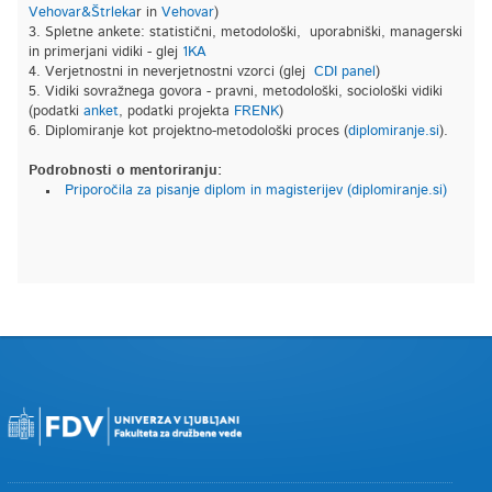
Vehovar&Štrleka
r in
Vehovar
)
3. Spletne ankete: statistični, metodološki, uporabniški, managerski
in primerjani vidiki - glej
1KA
4. Verjetnostni in neverjetnostni vzorci (glej
CDI panel
)
5. Vidiki sovražnega govora - pravni, metodološki, sociološki vidiki
(podatki
anket
, podatki projekta
FRENK
)
6. Diplomiranje kot projektno-metodološki proces (
diplomiranje.si
).
Podrobnosti o mentoriranju:
Priporočila za pisanje diplom in magisterijev (diplomiranje.si)