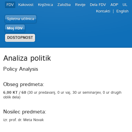
FDV
Kakovost
Knjižnica
Založba
Revije
Dela FDV
ADP
UL
Kontakti
English
Spletna učilnica
Moj FDV
DOSTOPNOST
Analiza politik
Policy Analysis
Obseg predmeta:
6,00 KT / 60
(30 ur predavanj, 0 ur vaj, 30 ur seminarjev, 0 ur drugih
oblik dela)
Nosilec predmeta:
izr. prof. dr. Meta Novak