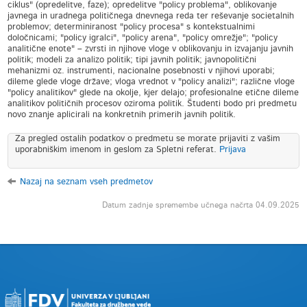
ciklus" (opredelitve, faze); opredelitve "policy problema", oblikovanje
javnega in uradnega političnega dnevnega reda ter reševanje societalnih
problemov; determiniranost "policy procesa" s kontekstualnimi
določnicami; "policy igralci", "policy arena", "policy omrežje"; "policy
analitične enote" – zvrsti in njihove vloge v oblikovanju in izvajanju javnih
politik; modeli za analizo politik; tipi javnih politik; javnopolitični
mehanizmi oz. instrumenti, nacionalne posebnosti v njihovi uporabi;
dileme glede vloge države; vloga vrednot v "policy analizi"; različne vloge
"policy analitikov" glede na okolje, kjer delajo; profesionalne etične dileme
analitikov političnih procesov oziroma politik. Študenti bodo pri predmetu
novo znanje aplicirali na konkretnih primerih javnih politik.
Za pregled ostalih podatkov o predmetu se morate prijaviti z vašim
uporabniškim imenom in geslom za Spletni referat.
Prijava
Nazaj na seznam vseh predmetov
Datum zadnje spremembe učnega načrta 04.09.2025