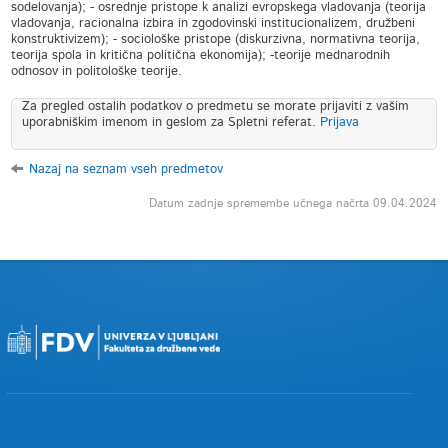
sodelovanja); - osrednje pristope k analizi evropskega vladovanja (teorija
vladovanja, racionalna izbira in zgodovinski institucionalizem, družbeni
konstruktivizem); - sociološke pristope (diskurzivna, normativna teorija,
teorija spola in kritična politična ekonomija); -teorije mednarodnih
odnosov in politološke teorije.
Za pregled ostalih podatkov o predmetu se morate prijaviti z vašim
uporabniškim imenom in geslom za Spletni referat.
Prijava
Nazaj na seznam vseh predmetov
Datum zadnje spremembe učnega načrta 09.04.2024