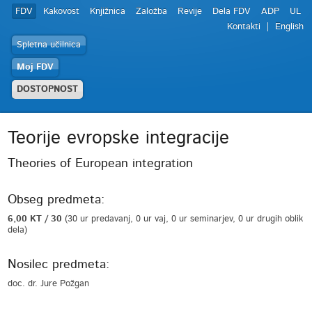
FDV
Kakovost
Knjižnica
Založba
Revije
Dela FDV
ADP
UL
Kontakti
English
Spletna učilnica
Moj FDV
DOSTOPNOST
Teorije evropske integracije
Theories of European integration
Obseg predmeta:
6,00 KT / 30
(30 ur predavanj, 0 ur vaj, 0 ur seminarjev, 0 ur drugih oblik
dela)
Nosilec predmeta:
doc. dr. Jure Požgan