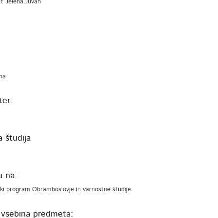
 dr. Jelena Juvan
na
er:
 študija
a
a na:
ki program Obramboslovje in varnostne študije
 vsebina predmeta: