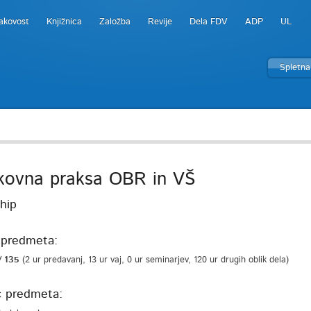
akovost
Knjižnica
Založba
Revije
Dela FDV
ADP
UL
Spletna
kovna praksa OBR in VŠ
hip
predmeta:
/ 135
(2 ur predavanj, 13 ur vaj, 0 ur seminarjev, 120 ur drugih oblik dela)
c predmeta: