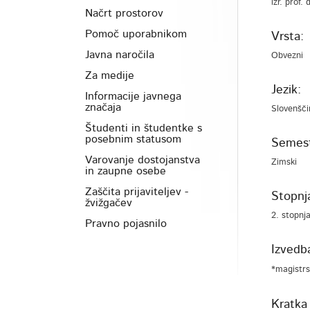
izr. prof.
Načrt prostorov
Pomoč uporabnikom
Vrsta:
Javna naročila
Obvezni
Za medije
Jezik:
Informacije javnega
značaja
Slovenšči
Študenti in študentke s
posebnim statusom
Semest
Varovanje dostojanstva
Zimski
in zaupne osebe
Zaščita prijaviteljev -
Stopnja
žvižgačev
2. stopnj
Pravno pojasnilo
Izvedb
*magistrs
Kratka