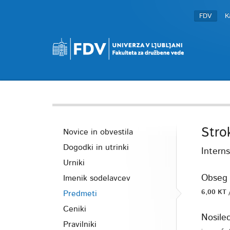
FDV
K
Stro
Novice in obvestila
Dogodki in utrinki
Interns
Urniki
Obseg 
Imenik sodelavcev
6,00 KT 
Predmeti
Ceniki
Nosile
Pravilniki