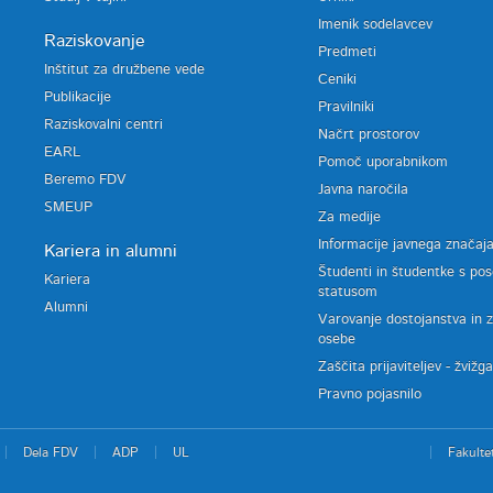
Imenik sodelavcev
Raziskovanje
Predmeti
Inštitut za družbene vede
Ceniki
Publikacije
Pravilniki
Raziskovalni centri
Načrt prostorov
EARL
Pomoč uporabnikom
Beremo FDV
Javna naročila
SMEUP
Za medije
Informacije javnega značaj
Kariera in alumni
Študenti in študentke s po
Kariera
statusom
Alumni
Varovanje dostojanstva in 
osebe
Zaščita prijaviteljev - žvižg
Pravno pojasnilo
Dela FDV
ADP
UL
Fakulte