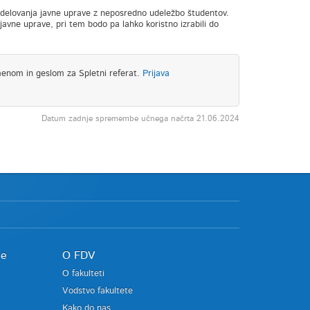
iz delovanja javne uprave z neposredno udeležbo študentov.
avne uprave, pri tem bodo pa lahko koristno izrabili do
menom in geslom za Spletni referat.
Prijava
Datum zadnje spremembe učnega načrta 21.06.2024
je
O FDV
O fakulteti
Vodstvo fakultete
Kako do nas