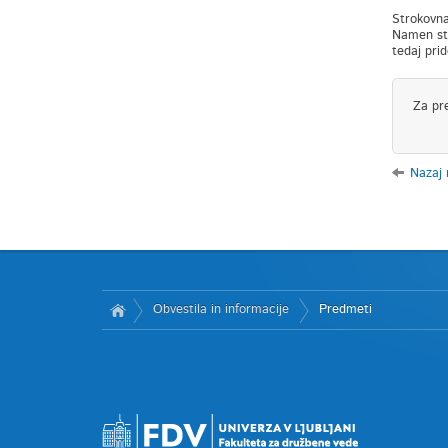
Strokovna
Namen str
tedaj prid
Za pr
Nazaj
Obvestila in informacije
Predmeti