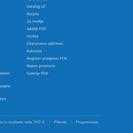
Katalog IJZ
Razpisi
Za medije
Jubileji FDV
Vizitka
Znanstvena odličnost
Kakovost
Register predpisov FDV
a
Najem prostorov
sebnim
Galerija FDV
zaupne
ačev
ta za družbene vede 2012 ©
Piškotki
Programiranje