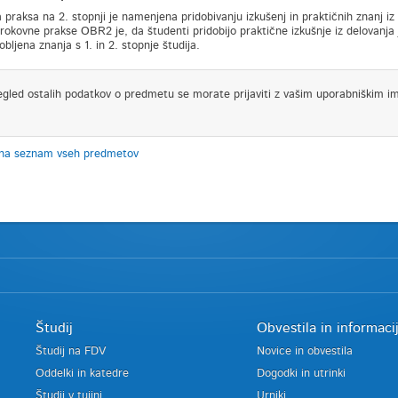
 praksa na 2. stopnji je namenjena pridobivanju izkušenj in praktičnih znanj 
okovne prakse OBR2 je, da študenti pridobijo praktične izkušnje iz delovanja j
obljena znanja s 1. in 2. stopnje študija.
egled ostalih podatkov o predmetu se morate prijaviti z vašim uporabniškim i
 na seznam vseh predmetov
Študij
Obvestila in informaci
Študij na FDV
Novice in obvestila
Oddelki in katedre
Dogodki in utrinki
Študij v tujini
Urniki