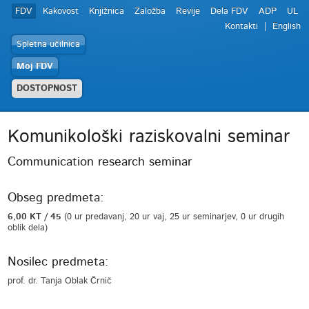
FDV
Kakovost
Knjižnica
Založba
Revije
Dela FDV
ADP
UL
Kontakti
English
Spletna učilnica
Moj FDV
DOSTOPNOST
Komunikološki raziskovalni seminar
Communication research seminar
Obseg predmeta:
6,00 KT / 45
(0 ur predavanj, 20 ur vaj, 25 ur seminarjev, 0 ur drugih
oblik dela)
Nosilec predmeta:
prof. dr. Tanja Oblak Črnič