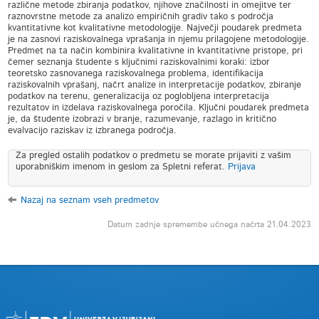
različne metode zbiranja podatkov, njihove značilnosti in omejitve ter
raznovrstne metode za analizo empiričnih gradiv tako s področja
kvantitativne kot kvalitativne metodologije. Največji poudarek predmeta
je na zasnovi raziskovalnega vprašanja in njemu prilagojene metodologije.
Predmet na ta način kombinira kvalitativne in kvantitativne pristope, pri
čemer seznanja študente s ključnimi raziskovalnimi koraki: izbor
teoretsko zasnovanega raziskovalnega problema, identifikacija
raziskovalnih vprašanj, načrt analize in interpretacije podatkov, zbiranje
podatkov na terenu, generalizacija oz poglobljena interpretacija
rezultatov in izdelava raziskovalnega poročila. Ključni poudarek predmeta
je, da študente izobrazi v branje, razumevanje, razlago in kritično
evalvacijo raziskav iz izbranega področja.
Za pregled ostalih podatkov o predmetu se morate prijaviti z vašim
uporabniškim imenom in geslom za Spletni referat.
Prijava
Nazaj na seznam vseh predmetov
Datum zadnje spremembe učnega načrta 21.04.2023