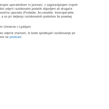
ostopni uporabnikom in javnosti, z zagotavljanjem trajnih
ti odprti raziskovalni podatki objavljeni ali drugače
vnovično uporabo (Findable, Accessible, Interoperable,
 a so pri deljenju raziskovalnih podatkov še posebej
jem Univerze v Ljubljani.
itev odprte znanosti, ki bodo spodbujali raziskovanje po
rete na
povezavi
.