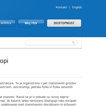
Kontakti
English
 učilnica
Moj FDV
DOSTOPNOST
opi
rastrukture. Ta je organizirana v pet znanstvenih grozdov
vtronih, astronomija, jedrska fizika in fizika osnovnih
e znanosti. Razvil se je iz pobude za razvoj odprte
 Evropi, do katerih lahko nemoteno dostopajo tako evropski
buja sodelovanje med znanstvenimi disciplinami in državami.