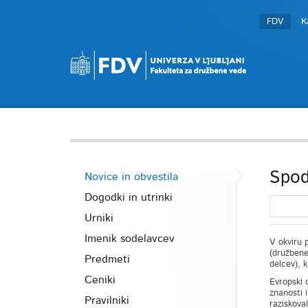
FDV
K
Spod
Novice in obvestila
Dogodki in utrinki
Urniki
Imenik sodelavcev
V okviru 
(družbene 
Predmeti
delcev), 
Ceniki
Evropski 
znanosti i
Pravilniki
raziskova