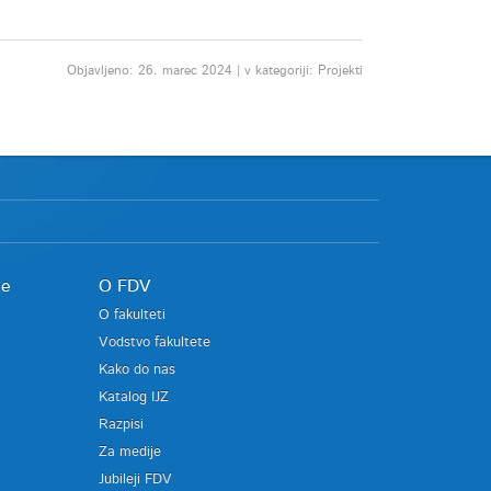
Objavljeno: 26. marec 2024 | v kategoriji: Projekti
je
O FDV
O fakulteti
Vodstvo fakultete
Kako do nas
Katalog IJZ
Razpisi
Za medije
Jubileji FDV