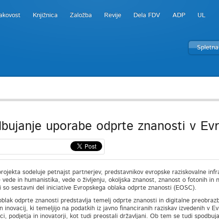
akovost
Knjižnica
Založba
Revije
Dela FDV
ADP
UL
Spletna
bujanje uporabe odprte znanosti v Evr
projekta sodeluje petnajst partnerjev, predstavnikov evropske raziskovalne inf
vede in humanistika, vede o življenju, okoljska znanost, znanost o fotonih in ne
ki so sestavni del iniciative Evropskega oblaka odprte znanosti (EOSC).
oblak odprte znanosti predstavlja temelj odprte znanosti in digitalne preobrazb
n inovacij, ki temeljijo na podatkih iz javno financiranih raziskav izvedenih v
lci, podjetja in inovatorji, kot tudi preostali državljani. Ob tem se tudi spod