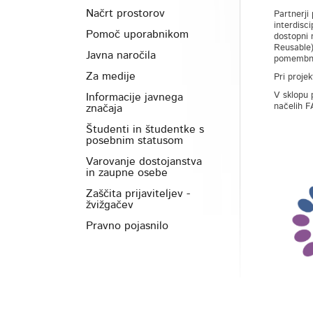
Načrt prostorov
Partnerji
interdisci
Pomoč uporabnikom
dostopni 
Reusable)
Javna naročila
pomembn
Za medije
Pri projek
V sklopu p
Informacije javnega
načelih F
značaja
Študenti in študentke s
posebnim statusom
Varovanje dostojanstva
in zaupne osebe
Zaščita prijaviteljev -
žvižgačev
Pravno pojasnilo