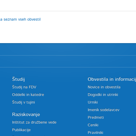
na seznam vseh obvestil
Študij
Obvestila in informaci
Študij na FDV
Novice in obvestila
Oddelki in katedre
Dogodki in utrinki
Študij v tujini
Urniki
Imenik sodelavcev
Raziskovanje
Predmeti
Inštitut za družbene vede
Ceniki
Publikacije
Pravilniki