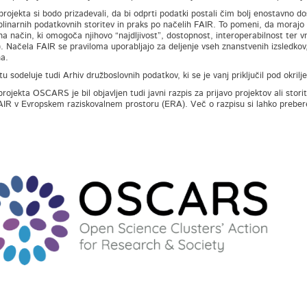
 projekta si bodo prizadevali, da bi odprti podatki postali čim bolj enostavno d
plinarnih podatkovnih storitev in praks po načelih FAIR. To pomeni, da morajo bi
na način, ki omogoča njihovo “najdljivost”, dostopnost, interoperabilnost ter 
. Načela FAIR se praviloma uporabljajo za deljenje vseh znanstvenih izsledkov,
a.
tu sodeluje tudi Arhiv družboslovnih podatkov, ki se je vanj priključil pod okril
rojekta OSCARS je bil objavljen tudi javni razpis za prijavo projektov ali stor
AIR v Evropskem raziskovalnem prostoru (ERA). Več o razpisu si lahko prebe