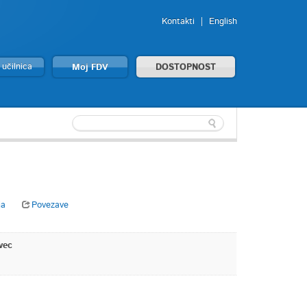
Kontakti
English
 učilnica
Moj FDV
DOSTOPNOST
ja
Povezave
vec