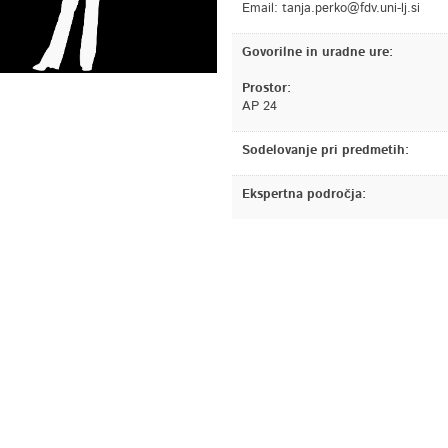
Email:
is.jl-inu.vdf@okrep.ajnat
Govorilne in uradne ure:
Prostor:
AP 24
Sodelovanje pri predmetih:
Ekspertna področja: