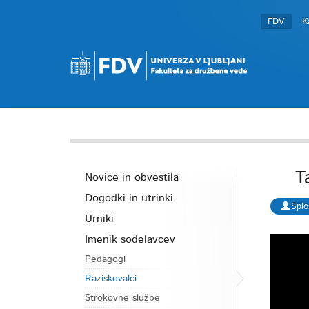
FDV
K
Tan
Novice in obvestila
Dogodki in utrinki
Splo
Urniki
Imenik sodelavcev
Pedagogi
Raziskovalci
Strokovne službe