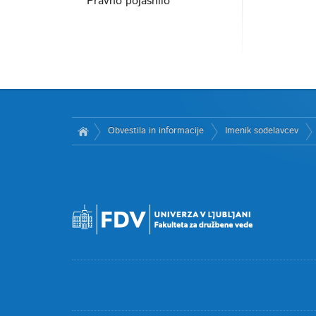
Pravno pojasnilo
Obvestila in informacije
Imenik sodelavcev