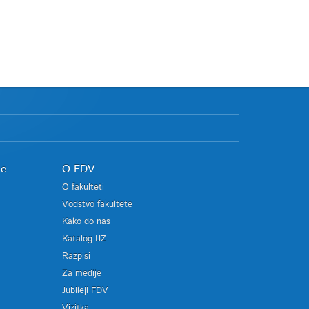
je
O FDV
O fakulteti
Vodstvo fakultete
Kako do nas
Katalog IJZ
Razpisi
Za medije
Jubileji FDV
Vizitka