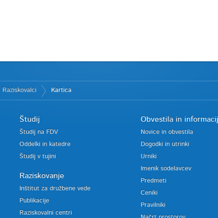
Raziskovalci
Kartica
Študij
Obvestila in informaci
Študij na FDV
Novice in obvestila
Oddelki in katedre
Dogodki in utrinki
Študij v tujini
Urniki
Imenik sodelavcev
Raziskovanje
Predmeti
Inštitut za družbene vede
Ceniki
Publikacije
Pravilniki
Raziskovalni centri
Načrt prostorov