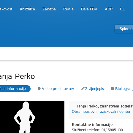
akovost
Knjižnica
Založba
Revije
Dela FDV
ADP
UL
Spletna
ja Perko
šne informacije
Video predstavitev
Življenjepis
Bibliografi
Tanja Perko, znanstveni sodela
Obramboslovni raziskovalni center
Kontaktne informacije:
Službeni telefon: 01/ 5805-100