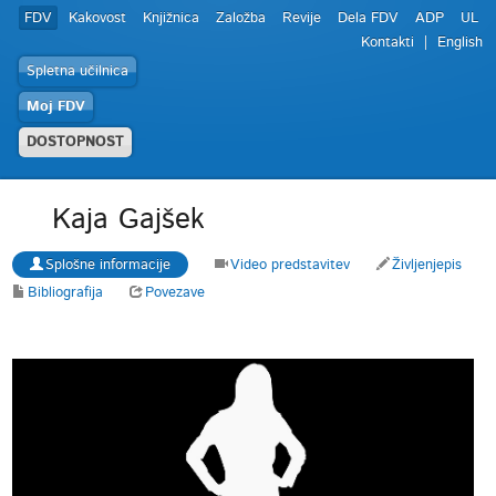
FDV
Kakovost
Knjižnica
Založba
Revije
Dela FDV
ADP
UL
Kontakti
English
Spletna učilnica
Moj FDV
DOSTOPNOST
Kaja Gajšek
Splošne informacije
Video predstavitev
Življenjepis
Bibliografija
Povezave