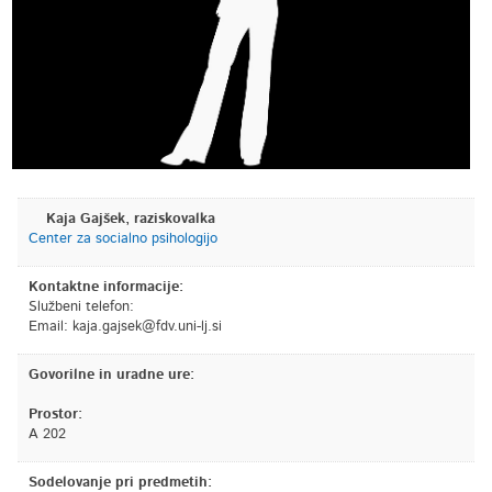
Kaja Gajšek, raziskovalka
Center za socialno psihologijo
Kontaktne informacije:
Službeni telefon:
Email:
is.jl-inu.vdf@kesjag.ajak
Govorilne in uradne ure:
Prostor:
A 202
Sodelovanje pri predmetih: