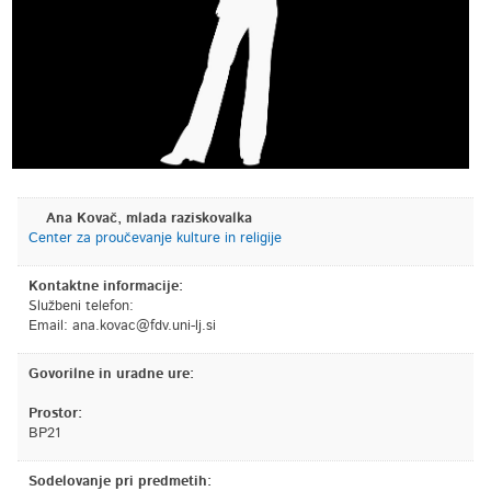
Ana Kovač, mlada raziskovalka
Center za proučevanje kulture in religije
Kontaktne informacije:
Službeni telefon:
Email:
is.jl-inu.vdf@cavok.ana
Govorilne in uradne ure:
Prostor:
BP21
Sodelovanje pri predmetih: