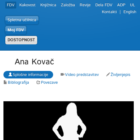
FDV
Kakovost
Knjižnica
Založba
Revije
Dela FDV
ADP
UL
Kontakti
English
Spletna učilnica
Moj FDV
DOSTOPNOST
Ana Kovač
Splošne informacije
Video predstavitev
Življenjepis
Bibliografija
Povezave