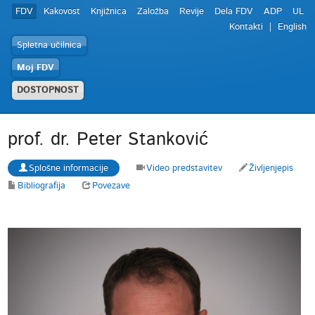
FDV
Kakovost
Knjižnica
Založba
Revije
Dela FDV
ADP
UL
Kontakti
English
Spletna učilnica
Moj FDV
DOSTOPNOST
prof. dr. Peter Stanković
Splošne informacije
Video predstavitev
Življenjepis
Bibliografija
Povezave