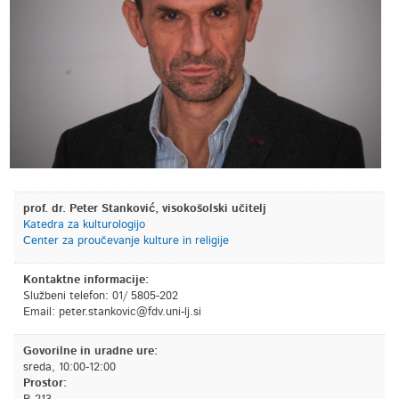
prof. dr. Peter Stanković, visokošolski učitelj
Katedra za kulturologijo
Center za proučevanje kulture in religije
Kontaktne informacije:
Službeni telefon: 01/ 5805-202
Email:
is.jl-inu.vdf@civoknats.retep
Govorilne in uradne ure:
sreda, 10:00-12:00
Prostor: