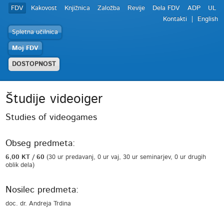
FDV
Kakovost
Knjižnica
Založba
Revije
Dela FDV
ADP
UL
Kontakti
English
Spletna učilnica
Moj FDV
DOSTOPNOST
Študije videoiger
Studies of videogames
Obseg predmeta:
6,00 KT / 60
(30 ur predavanj, 0 ur vaj, 30 ur seminarjev, 0 ur drugih
oblik dela)
Nosilec predmeta:
doc. dr. Andreja Trdina