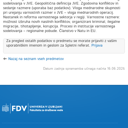
sodelovanja v JVE. Geopolitična definicija JVE. Zgodovina konfliktov in
sedanje razmere (uporaba baz podatkov). Vloga mednarodne skupnosti
pri urejanju varnostnih razmer v JVE – vloga mednarodnih operacij.
Nastanek in reforma varnostnega sektorja v regiji. Varnostne razmere:
možnost izbruha novih nasilnih konfliktov, organizirani kriminal, ilegalne
migracije, tihotapljenje, korupcija. Procesi in institucije varnostnega
sodelovanja – regionalne pobude. Članstvo v Natu in EU.
Za pregled ostalih podatkov o predmetu se morate prijaviti z vašim
uporabniškim imenom in geslom za Spletni referat.
Prijava
Nazaj na seznam vseh predmetov
Datum zadnje spremembe učnega načrta 16.06.2025