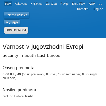
FDV
Kakovost
Knjižnica
Založba
Revije
Dela FDV
ADP
UL
Kontakti
English
Spletna učilnica
Moj FDV
DOSTOPNOST
Varnost v jugovzhodni Evropi
Security in South East Europe
Obseg predmeta:
6,00 KT / 45
(30 ur predavanj, 0 ur vaj, 15 ur seminarjev, 0 ur drugih
oblik dela)
Nosilec predmeta:
prof. dr. Ljubica Jelušič