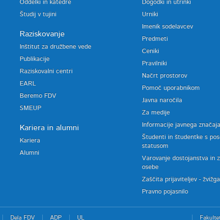
Oddelki in katedre
Dogodki in utrinki
Študij v tujini
Urniki
Imenik sodelavcev
Raziskovanje
Predmeti
Inštitut za družbene vede
Ceniki
Publikacije
Pravilniki
Raziskovalni centri
Načrt prostorov
EARL
Pomoč uporabnikom
Beremo FDV
Javna naročila
SMEUP
Za medije
Informacije javnega značaj
Kariera in alumni
Študenti in študentke s po
Kariera
statusom
Alumni
Varovanje dostojanstva in 
osebe
Zaščita prijaviteljev - žvižg
Pravno pojasnilo
Dela FDV
ADP
UL
Fakulte