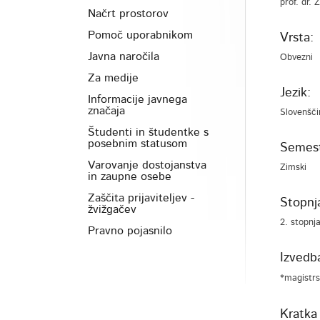
prof. dr. 
Načrt prostorov
Pomoč uporabnikom
Vrsta:
Javna naročila
Obvezni
Za medije
Jezik:
Informacije javnega
značaja
Slovenšči
Študenti in študentke s
posebnim statusom
Semest
Varovanje dostojanstva
Zimski
in zaupne osebe
Zaščita prijaviteljev -
Stopnja
žvižgačev
2. stopnj
Pravno pojasnilo
Izvedb
*magistrs
Kratka