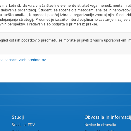
 marketinški diskurz vnaša številne elemente strateškega menedžmenta in o
e delovanja organizacij. Študenti se spoznajo z metodami analize in napovedovan
trateška analiza, ki opredeli položaj izbrane organizacije znotraj njih. Sledi i
udejanjanje strategij. Predmet je izrazito interdisciplinarno zastavljen, saj se s
vnih perspektiv. Predavanja so podprta s primeri iz prakse.
egled ostalih podatkov o predmetu se morate prijaviti z vašim uporabniškim i
 na seznam vseh predmetov
Študij
Obvestila in informaci
Študij na FDV
Novice in obvestila