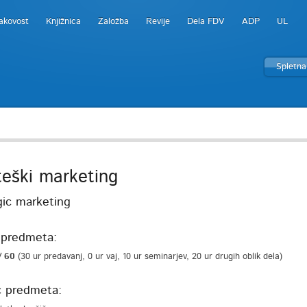
akovost
Knjižnica
Založba
Revije
Dela FDV
ADP
UL
Spletna
teški marketing
gic marketing
predmeta:
/ 60
(30 ur predavanj, 0 ur vaj, 10 ur seminarjev, 20 ur drugih oblik dela)
c predmeta: