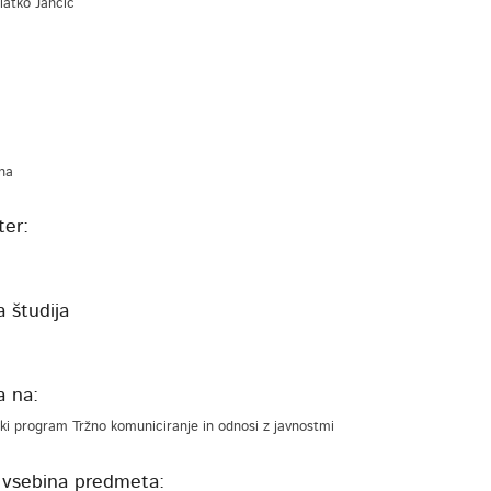
Zlatko Jančič
na
er:
 študija
a
a na:
ki program Tržno komuniciranje in odnosi z javnostmi
 vsebina predmeta: