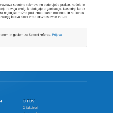
bravnava sodobne tekmovalno-sodelujoče prakse, načela in
ja razvoja okolij, ki obdajajo organizacijo. Naslednji korak
zbira najboljše možne poti izmed danih možnosti in na koncu
trategij loteva skozi vrsto družboslovnih in tudi
menom in geslom za Spletni referat.
Prijava
je
O FDV
O fakulteti