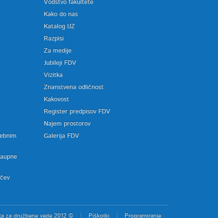
Vodstvo fakultete
Kako do nas
Katalog IJZ
Razpisi
Za medije
Jubileji FDV
Vizitka
Znanstvena odličnost
Kakovost
Register predpisov FDV
a
Najem prostorov
sebnim
Galerija FDV
zaupne
ačev
ta za družbene vede 2012 ©
Piškotki
Programiranje