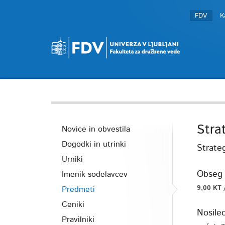
FDV
K
Stra
Novice in obvestila
Dogodki in utrinki
Strate
Urniki
Obseg 
Imenik sodelavcev
9,00 KT 
Predmeti
Ceniki
Nosile
Pravilniki