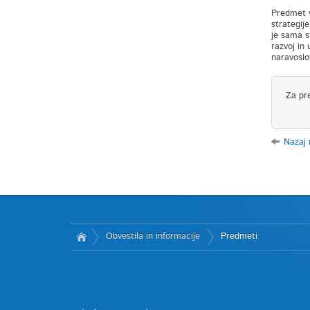
Predmet v
strategij
je sama s
razvoj in 
naravoslo
Za pr
Nazaj
Obvestila in informacije
Predmeti