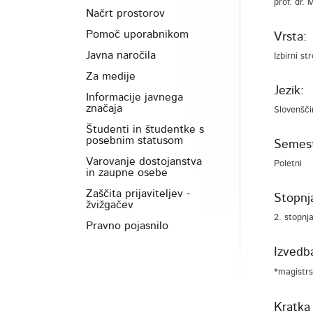
prof. dr.
Načrt prostorov
Pomoč uporabnikom
Vrsta:
Javna naročila
Izbirni st
Za medije
Jezik:
Informacije javnega
značaja
Slovenšči
Študenti in študentke s
posebnim statusom
Semest
Varovanje dostojanstva
Poletni
in zaupne osebe
Zaščita prijaviteljev -
Stopnja
žvižgačev
2. stopnj
Pravno pojasnilo
Izvedb
*magistrs
Kratka