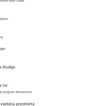
 Monika Kalin Golob
rokovni
na
er:
 študija
a
a na:
ki program Novinarstvo
 vsebina predmeta: