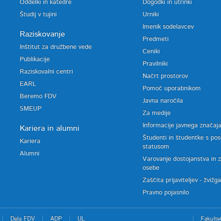
Oddelki in katedre
Dogodki in utrinki
Študij v tujini
Urniki
Imenik sodelavcev
Raziskovanje
Predmeti
Inštitut za družbene vede
Ceniki
Publikacije
Pravilniki
Raziskovalni centri
Načrt prostorov
EARL
Pomoč uporabnikom
Beremo FDV
Javna naročila
SMEUP
Za medije
Informacije javnega značaj
Kariera in alumni
Študenti in študentke s po
Kariera
statusom
Alumni
Varovanje dostojanstva in 
osebe
Zaščita prijaviteljev - žvižg
Pravno pojasnilo
Dela FDV
ADP
UL
Fakulte