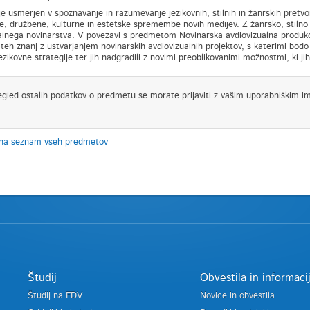
e usmerjen v spoznavanje in razumevanje jezikovnih, stilnih in žanrskih pretvo
e, družbene, kulturne in estetske spremembe novih medijev. Z žanrsko, stiln
alnega novinarstva. V povezavi s predmetom Novinarska avdiovizualna produkcija
 teh znanj z ustvarjanjem novinarskih avdiovizualnih projektov, s katerimi bodo
ezikovne strategije ter jih nadgradili z novimi preoblikovanimi možnostmi, ki j
egled ostalih podatkov o predmetu se morate prijaviti z vašim uporabniškim i
 na seznam vseh predmetov
Študij
Obvestila in informaci
Študij na FDV
Novice in obvestila