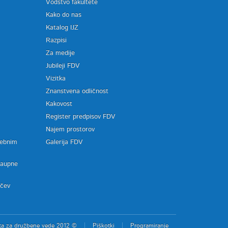
Vodstvo fakultete
Kako do nas
Katalog IJZ
Razpisi
Za medije
Jubileji FDV
Vizitka
Znanstvena odličnost
Kakovost
Register predpisov FDV
a
Najem prostorov
sebnim
Galerija FDV
zaupne
ačev
ta za družbene vede 2012 ©
Piškotki
Programiranje