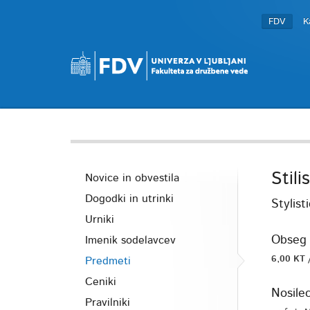
FDV
K
Stil
Novice in obvestila
Dogodki in utrinki
Stylist
Urniki
Obseg 
Imenik sodelavcev
6,00 KT 
Predmeti
Ceniki
Nosile
Pravilniki