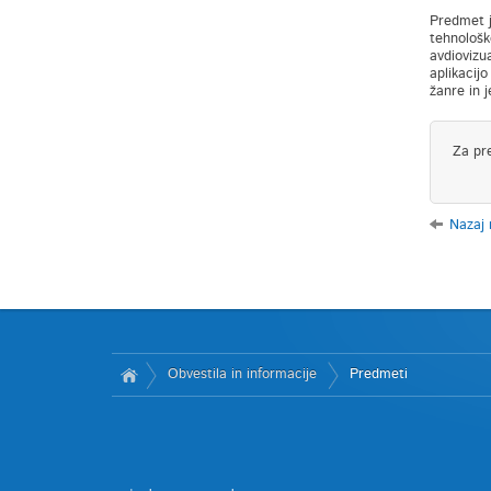
Predmet j
tehnološk
avdiovizu
aplikacijo
žanre in j
Za pr
Nazaj
Obvestila in informacije
Predmeti