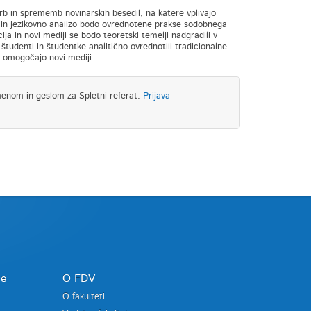
rb in sprememb novinarskih besedil, na katere vplivajo
o in jezikovno analizo bodo ovrednotene prakse sodobnega
 in novi mediji se bodo teoretski temelji nadgradili v
 študenti in študentke analitično ovrednotili tradicionalne
ih omogočajo novi mediji.
menom in geslom za Spletni referat.
Prijava
je
O FDV
O fakulteti