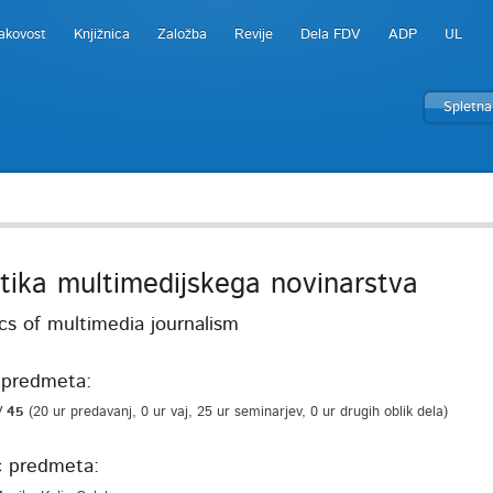
akovost
Knjižnica
Založba
Revije
Dela FDV
ADP
UL
Spletna
istika multimedijskega novinarstva
ics of multimedia journalism
predmeta:
/ 45
(20 ur predavanj, 0 ur vaj, 25 ur seminarjev, 0 ur drugih oblik dela)
c predmeta: