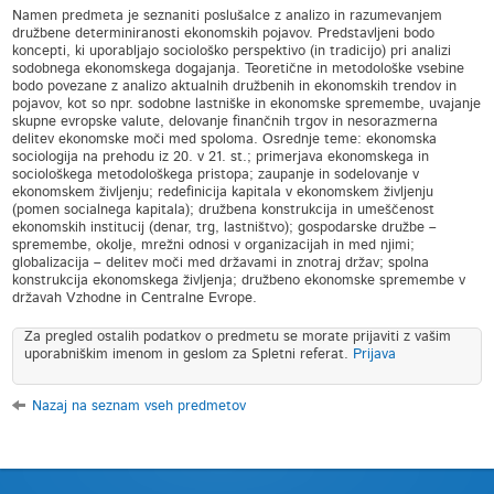
Namen predmeta je seznaniti poslušalce z analizo in razumevanjem
družbene determiniranosti ekonomskih pojavov. Predstavljeni bodo
koncepti, ki uporabljajo sociološko perspektivo (in tradicijo) pri analizi
sodobnega ekonomskega dogajanja. Teoretične in metodološke vsebine
bodo povezane z analizo aktualnih družbenih in ekonomskih trendov in
pojavov, kot so npr. sodobne lastniške in ekonomske spremembe, uvajanje
skupne evropske valute, delovanje finančnih trgov in nesorazmerna
delitev ekonomske moči med spoloma. Osrednje teme: ekonomska
sociologija na prehodu iz 20. v 21. st.; primerjava ekonomskega in
sociološkega metodološkega pristopa; zaupanje in sodelovanje v
ekonomskem življenju; redefinicija kapitala v ekonomskem življenju
(pomen socialnega kapitala); družbena konstrukcija in umeščenost
ekonomskih institucij (denar, trg, lastništvo); gospodarske družbe –
spremembe, okolje, mrežni odnosi v organizacijah in med njimi;
globalizacija – delitev moči med državami in znotraj držav; spolna
konstrukcija ekonomskega življenja; družbeno ekonomske spremembe v
državah Vzhodne in Centralne Evrope.
Za pregled ostalih podatkov o predmetu se morate prijaviti z vašim
uporabniškim imenom in geslom za Spletni referat.
Prijava
Nazaj na seznam vseh predmetov