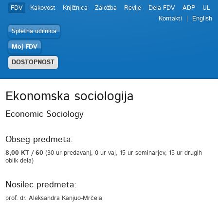
FDV
Kakovost
Knjižnica
Založba
Revije
Dela FDV
ADP
UL
Kontakti
English
Spletna učilnica
Moj FDV
DOSTOPNOST
Ekonomska sociologija
Economic Sociology
Obseg predmeta:
8,00 KT / 60
(30 ur predavanj, 0 ur vaj, 15 ur seminarjev, 15 ur drugih
oblik dela)
Nosilec predmeta:
prof. dr. Aleksandra Kanjuo-Mrčela