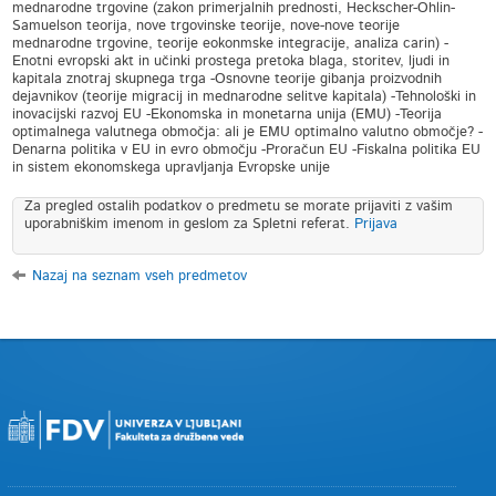
mednarodne trgovine (zakon primerjalnih prednosti, Heckscher-Ohlin-
Samuelson teorija, nove trgovinske teorije, nove-nove teorije
mednarodne trgovine, teorije eokonmske integracije, analiza carin) -
Enotni evropski akt in učinki prostega pretoka blaga, storitev, ljudi in
kapitala znotraj skupnega trga -Osnovne teorije gibanja proizvodnih
dejavnikov (teorije migracij in mednarodne selitve kapitala) -Tehnološki in
inovacijski razvoj EU -Ekonomska in monetarna unija (EMU) -Teorija
optimalnega valutnega območja: ali je EMU optimalno valutno območje? -
Denarna politika v EU in evro območju -Proračun EU -Fiskalna politika EU
in sistem ekonomskega upravljanja Evropske unije
Za pregled ostalih podatkov o predmetu se morate prijaviti z vašim
uporabniškim imenom in geslom za Spletni referat.
Prijava
Nazaj na seznam vseh predmetov