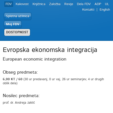
FDV
Kakovost
Knjižnica
Založba
Revije
Dela FDV
ADP
UL
Kontakti
English
Spletna učilnica
Moj FDV
DOSTOPNOST
Evropska ekonomska integracija
European economic integration
Obseg predmeta:
6,00 KT / 60
(30 ur predavanj, 0 ur vaj, 26 ur seminarjev, 4 ur drugih
oblik dela)
Nosilec predmeta:
prof. dr. Andreja Jaklič