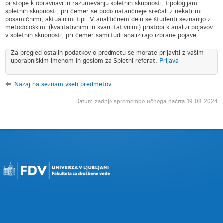
pristope k obravnavi in razumevanju spletnih skupnosti, tipologijami
spletnih skupnosti, pri čemer se bodo natančneje srečali z nekatrimi
posamičnimi, aktualnimi tipi. V analitičnem delu se študenti seznanijo z
metodološkimi (kvalitativnimi in kvantitativnimi) pristopi k analizi pojavov
v spletnih skupnosti, pri čemer sami tudi analizirajo izbrane pojave.
Za pregled ostalih podatkov o predmetu se morate prijaviti z vašim
uporabniškim imenom in geslom za Spletni referat.
Prijava
Nazaj na seznam vseh predmetov
Datum zadnje spremembe učnega načrta 19.08.2024