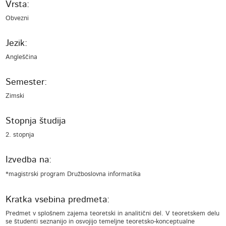
Vrsta:
Obvezni
Jezik:
Angleščina
Semester:
Zimski
Stopnja študija
2. stopnja
Izvedba na:
*magistrski program Družboslovna informatika
Kratka vsebina predmeta:
Predmet v splošnem zajema teoretski in analitični del. V teoretskem delu
se študenti seznanijo in osvojijo temeljne teoretsko-konceptualne