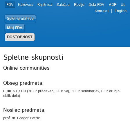
FDV
Kakovost
Knjižnica
Založba
Revije
Dela FDV
ADP
UL
Kontakti
English
Spletna učilnica
Moj FDV
DOSTOPNOST
Spletne skupnosti
Online communities
Obseg predmeta:
6,00 KT / 60
(30 ur predavanj, 0 ur vaj, 30 ur seminarjev, 0 ur drugih
oblik dela)
Nosilec predmeta:
prof. dr. Gregor Petrič