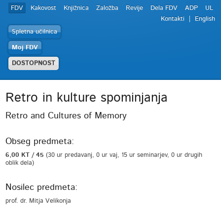
FDV
Kakovost
Knjižnica
Založba
Revije
Dela FDV
ADP
UL
Kontakti
English
Spletna učilnica
Moj FDV
DOSTOPNOST
Retro in kulture spominjanja
Retro and Cultures of Memory
Obseg predmeta:
6,00 KT / 45
(30 ur predavanj, 0 ur vaj, 15 ur seminarjev, 0 ur drugih
oblik dela)
Nosilec predmeta:
prof. dr. Mitja Velikonja