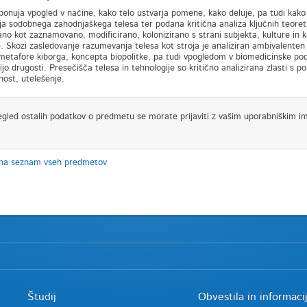
onuja vpogled v načine, kako telo ustvarja pomene, kako deluje, pa tudi kako n
ja sodobnega zahodnjaškega telesa ter podana kritična analiza ključnih teoretiza
ano kot zaznamovano, modificirano, kolonizirano s strani subjekta, kulture in k
e. Skozi zasledovanje razumevanja telesa kot stroja je analiziran ambivalente
etafore kiborga, koncepta biopolitke, pa tudi vpogledom v biomedicinske pod
ijo drugosti. Presečišča telesa in tehnologije so kritično analizirana zlasti 
nost, utelešenje.
egled ostalih podatkov o predmetu se morate prijaviti z vašim uporabniškim i
 na seznam vseh predmetov
Študij
Obvestila in informaci