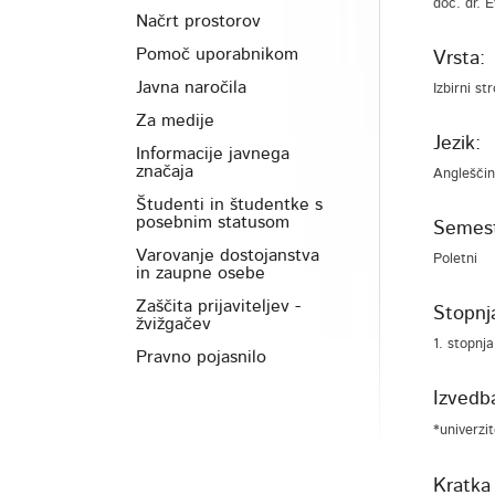
doc. dr. 
Načrt prostorov
Pomoč uporabnikom
Vrsta:
Javna naročila
Izbirni st
Za medije
Jezik:
Informacije javnega
značaja
Anglešči
Študenti in študentke s
posebnim statusom
Semest
Varovanje dostojanstva
Poletni
in zaupne osebe
Zaščita prijaviteljev -
Stopnja
žvižgačev
1. stopnja
Pravno pojasnilo
Izvedb
*univerzit
Kratka