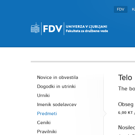
FDV
K
Telo 
Novice in obvestila
Dogodki in utrinki
The bo
Urniki
Obseg 
Imenik sodelavcev
6,00 KT 
Predmeti
Ceniki
Nosile
Pravilniki