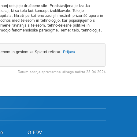
anj delujejo družbene sile. Predstavljena je kratka
cij, ki so telo kot koncept izoblikovale. Telo je
apitala, hkrati pa kot eno zadnjih možnih prizorišč upora in
n odnos med telesom in tehnologijo, kar pojasnjujemo s
mene ravnanja s telesom, tehno-telesne politike in
s pomočjo fenomenološke paradigme. Teme: telo, tehnologija,
menom in geslom za Spletni referat.
Prijava
Datum zadnje spremembe učnega načrta 23.04.2024
je
O FDV