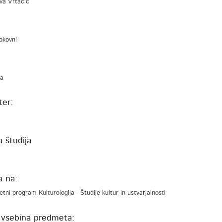
Eva Vrtačič
rokovni
na
er:
 študija
a na:
etni program Kulturologija - Študije kultur in ustvarjalnosti
 vsebina predmeta: