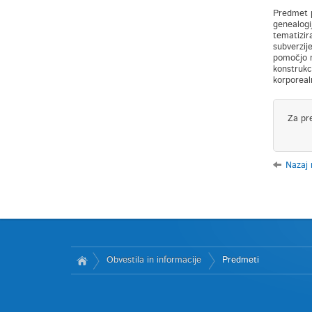
Predmet p
genealogi
tematizir
subverzij
pomočjo m
konstrukc
korporeal
Za pr
Nazaj
Obvestila in informacije
Predmeti