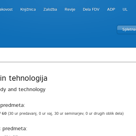
akovost
Knjižnica
Založba
Revije
Dela FDV
ADP
UL
Spletna
in tehnologija
dy and technology
predmeta:
/ 60
(30 ur predavanj, 0 ur vaj, 30 ur seminarjev, 0 ur drugih oblik dela)
c predmeta: