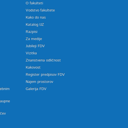
O fakulteti
Vodstvo fakultete
Kako do nas
Katalog IJZ
Razpisi
Za medije
Jubileji FDV
Vizitka
Znanstvena odličnost
Kakovost
Register predpisov FDV
a
Najem prostorov
sebnim
Galerija FDV
zaupne
ačev