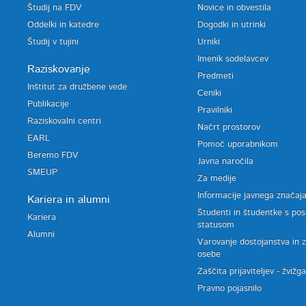
Študij na FDV
Novice in obvestila
Oddelki in katedre
Dogodki in utrinki
Študij v tujini
Urniki
Imenik sodelavcev
Raziskovanje
Predmeti
Inštitut za družbene vede
Ceniki
Publikacije
Pravilniki
Raziskovalni centri
Načrt prostorov
EARL
Pomoč uporabnikom
Beremo FDV
Javna naročila
SMEUP
Za medije
Informacije javnega značaj
Kariera in alumni
Študenti in študentke s po
Kariera
statusom
Alumni
Varovanje dostojanstva in 
osebe
Zaščita prijaviteljev - žvižg
Pravno pojasnilo