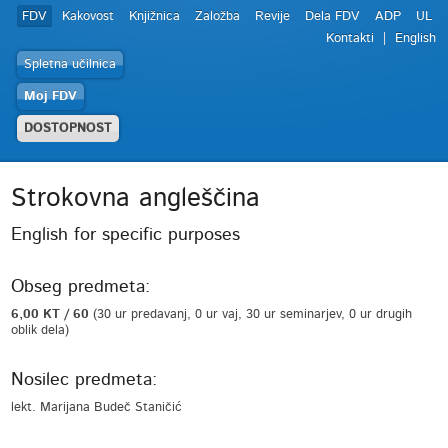
FDV
Kakovost
Knjižnica
Založba
Revije
Dela FDV
ADP
UL
Kontakti
English
Spletna učilnica
Moj FDV
DOSTOPNOST
Strokovna angleščina
English for specific purposes
Obseg predmeta:
6,00 KT / 60
(30 ur predavanj, 0 ur vaj, 30 ur seminarjev, 0 ur drugih
oblik dela)
Nosilec predmeta:
lekt. Marijana Budeč Staničić