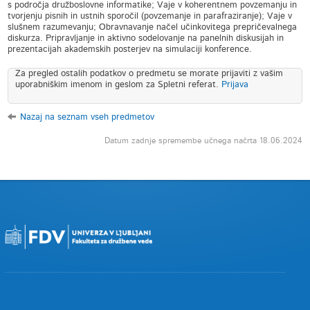
s področja družboslovne informatike; Vaje v koherentnem povzemanju in
tvorjenju pisnih in ustnih sporočil (povzemanje in parafraziranje); Vaje v
slušnem razumevanju; Obravnavanje načel učinkovitega prepričevalnega
diskurza. Pripravljanje in aktivno sodelovanje na panelnih diskusijah in
prezentacijah akademskih posterjev na simulaciji konference.
Za pregled ostalih podatkov o predmetu se morate prijaviti z vašim
uporabniškim imenom in geslom za Spletni referat.
Prijava
Nazaj na seznam vseh predmetov
Datum zadnje spremembe učnega načrta 18.06.2024