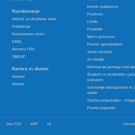
Imenik sodelavcev
Raziskovanje
Predmeti
Inštitut za družbene vede
Ceniki
Publikacije
Pravilniki
Raziskovalni centri
Načrt prostorov
EARL
Pomoč uporabnikom
Beremo FDV
Javna naročila
SMEUP
Za medije
Informacije javnega značaj
Kariera in alumni
Študenti in študentke s po
Kariera
statusom
Alumni
Varovanje dostojanstva in 
osebe
Zaščita prijaviteljev - žvižg
Pravno pojasnilo
Dela FDV
ADP
UL
Fakulte