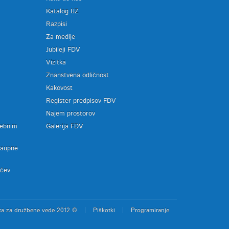
Katalog IJZ
Razpisi
Za medije
Jubileji FDV
Vizitka
Znanstvena odličnost
Kakovost
Register predpisov FDV
a
Najem prostorov
sebnim
Galerija FDV
zaupne
ačev
ta za družbene vede 2012 ©
Piškotki
Programiranje