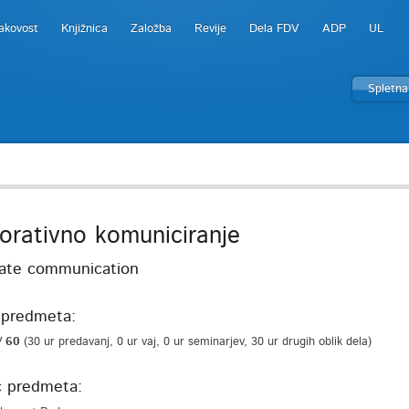
akovost
Knjižnica
Založba
Revije
Dela FDV
ADP
UL
Spletna
orativno komuniciranje
ate communication
predmeta:
/ 60
(30 ur predavanj, 0 ur vaj, 0 ur seminarjev, 30 ur drugih oblik dela)
c predmeta: