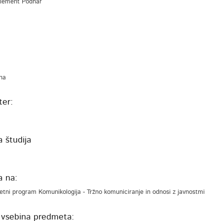
 Klement Podnar
na
er:
 študija
a na:
tetni program Komunikologija - Tržno komuniciranje in odnosi z javnostmi
 vsebina predmeta: