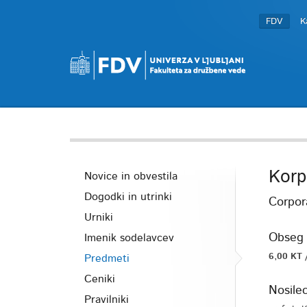
FDV
K
Korp
Novice in obvestila
Dogodki in utrinki
Corpor
Urniki
Obseg 
Imenik sodelavcev
6,00 KT 
Predmeti
Ceniki
Nosile
Pravilniki