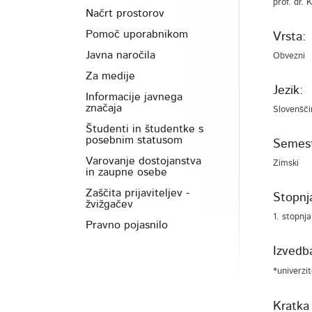
prof. dr.
Načrt prostorov
Pomoč uporabnikom
Vrsta:
Javna naročila
Obvezni
Za medije
Jezik:
Informacije javnega
značaja
Slovenšči
Študenti in študentke s
posebnim statusom
Semest
Varovanje dostojanstva
Zimski
in zaupne osebe
Zaščita prijaviteljev -
Stopnja
žvižgačev
1. stopnja
Pravno pojasnilo
Izvedb
*univerzi
Kratka