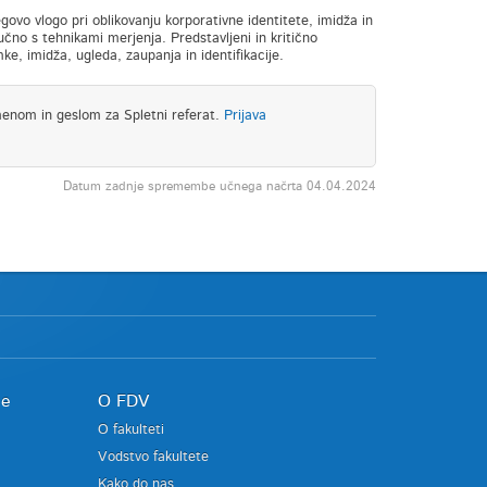
govo vlogo pri oblikovanju korporativne identitete, imidža in
učno s tehnikami merjenja. Predstavljeni in kritično
ke, imidža, ugleda, zaupanja in identifikacije.
menom in geslom za Spletni referat.
Prijava
Datum zadnje spremembe učnega načrta 04.04.2024
je
O FDV
O fakulteti
Vodstvo fakultete
Kako do nas