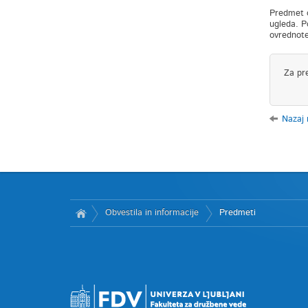
Predmet o
ugleda. P
ovrednote
Za pr
Nazaj
Obvestila in informacije
Predmeti