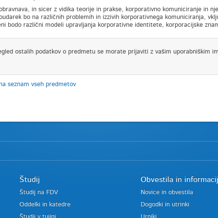
bravnava, in sicer z vidika teorije in prakse, korporativno komuniciranje in nje
oudarek bo na različnih problemih in izzivih korporativnega komuniciranja, vklj
ni bodo različni modeli upravljanja korporativne identitete, korporacijske znam
egled ostalih podatkov o predmetu se morate prijaviti z vašim uporabniškim i
 na seznam vseh predmetov
Študij
Obvestila in informaci
Študij na FDV
Novice in obvestila
Oddelki in katedre
Dogodki in utrinki
Študij v tujini
Urniki