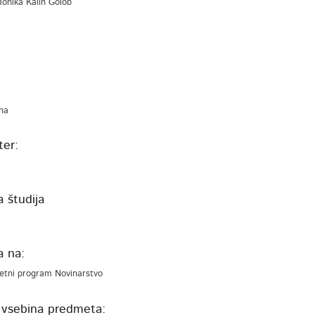
 Monika Kalin Golob
na
er:
 študija
a na:
tetni program Novinarstvo
 vsebina predmeta: