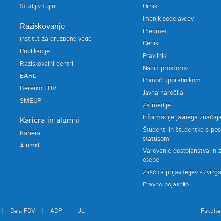
Študij v tujini
Urniki
Imenik sodelavcev
Raziskovanje
Predmeti
Inštitut za družbene vede
Ceniki
Publikacije
Pravilniki
Raziskovalni centri
Načrt prostorov
EARL
Pomoč uporabnikom
Beremo FDV
Javna naročila
SMEUP
Za medije
Informacije javnega značaj
Kariera in alumni
Študenti in študentke s po
Kariera
statusom
Alumni
Varovanje dostojanstva in 
osebe
Zaščita prijaviteljev - žvižg
Pravno pojasnilo
Dela FDV
ADP
UL
Fakulte