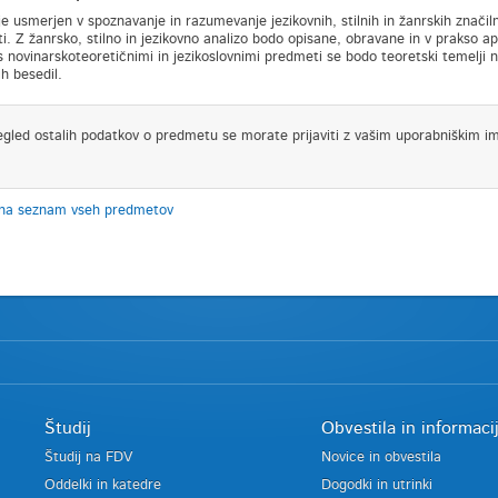
e usmerjen v spoznavanje in razumevanje jezikovnih, stilnih in žanrskih značiln
i. Z žanrsko, stilno in jezikovno analizo bodo opisane, obravane in v prakso ap
s novinarskoteoretičnimi in jezikoslovnimi predmeti se bodo teoretski temelji na
h besedil.
egled ostalih podatkov o predmetu se morate prijaviti z vašim uporabniškim i
 na seznam vseh predmetov
Študij
Obvestila in informaci
Študij na FDV
Novice in obvestila
Oddelki in katedre
Dogodki in utrinki