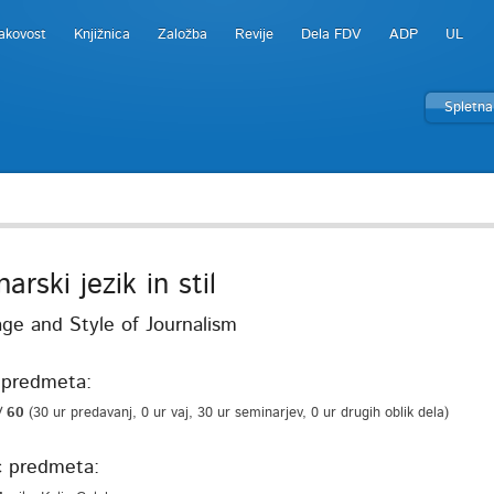
akovost
Knjižnica
Založba
Revije
Dela FDV
ADP
UL
Spletna
arski jezik in stil
ge and Style of Journalism
predmeta:
/ 60
(30 ur predavanj, 0 ur vaj, 30 ur seminarjev, 0 ur drugih oblik dela)
c predmeta: