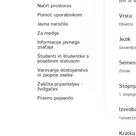
prof. dr.
Načrt prostorov
Pomoč uporabnikom
Vrsta:
Javna naročila
Obvezni
Za medije
Jezik:
Informacije javnega
značaja
Slovenšči
Študenti in študentke s
posebnim statusom
Semest
Varovanje dostojanstva
Zimski
in zaupne osebe
Zaščita prijaviteljev -
Stopnja
žvižgačev
1. stopnja
Pravno pojasnilo
Izvedb
*univerzi
Kratka