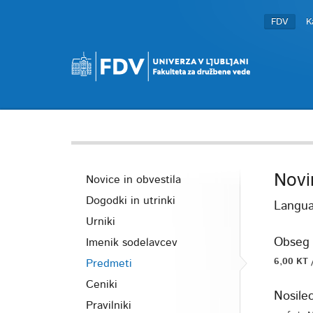
FDV
K
Novin
Novice in obvestila
Dogodki in utrinki
Langua
Urniki
Obseg 
Imenik sodelavcev
6,00 KT 
Predmeti
Ceniki
Nosile
Pravilniki