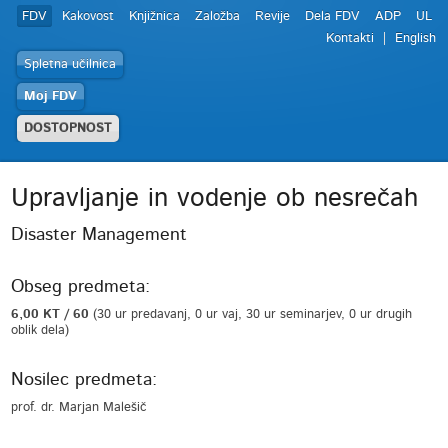
FDV
Kakovost
Knjižnica
Založba
Revije
Dela FDV
ADP
UL
Kontakti
English
Spletna učilnica
Moj FDV
DOSTOPNOST
Upravljanje in vodenje ob nesrečah
Disaster Management
Obseg predmeta:
6,00 KT / 60
(30 ur predavanj, 0 ur vaj, 30 ur seminarjev, 0 ur drugih
oblik dela)
Nosilec predmeta:
prof. dr. Marjan Malešič