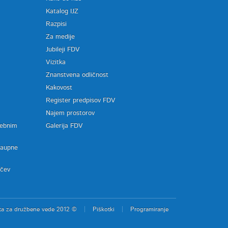
Katalog IJZ
Razpisi
Za medije
Jubileji FDV
Vizitka
Znanstvena odličnost
Kakovost
Register predpisov FDV
a
Najem prostorov
sebnim
Galerija FDV
zaupne
ačev
ta za družbene vede 2012 ©
Piškotki
Programiranje