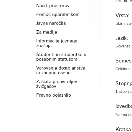
lekt. dr. 
Načrt prostorov
Pomoč uporabnikom
Vrsta:
Javna naročila
Izbirni st
Za medije
Jezik:
Informacije javnega
značaja
Slovenšči
Študenti in študentke s
posebnim statusom
Semest
Varovanje dostojanstva
Celoletni
in zaupne osebe
Zaščita prijaviteljev -
Stopnja
žvižgačev
1. stopnja
Pravno pojasnilo
Izvedb
*univerzi
Kratka