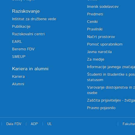
Imenik sodelavcev
Raziskovanje
Predmeti
Inštitut za družbene vede
Ceniki
Publikacije
Pravilniki
Raziskovalni centri
Načrt prostorov
EARL
Pomoč uporabnikom
Beremo FDV
Javna naročila
SMEUP
Za medije
Informacije javnega značaj
Kariera in alumni
Študenti in študentke s po
Kariera
statusom
Alumni
Varovanje dostojanstva in 
osebe
Zaščita prijaviteljev - žvižg
Pravno pojasnilo
Dela FDV
ADP
UL
Fakulte