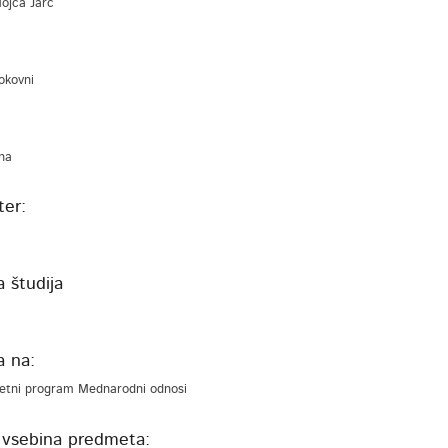
Mojca Jarc
rokovni
na
er:
 študija
a na:
tetni program Mednarodni odnosi
 vsebina predmeta: