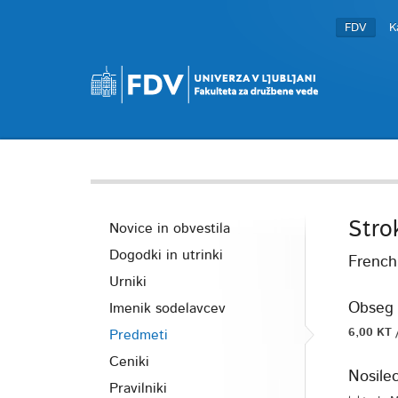
FDV
K
Stro
Novice in obvestila
Dogodki in utrinki
French 
Urniki
Obseg 
Imenik sodelavcev
6,00 KT 
Predmeti
Ceniki
Nosile
Pravilniki