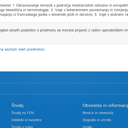
semester 1. Obravnavanje tematik s področja mednarodnih odnosov in evropskih 
ega besedišča in terminologije; 3. Vaje v koherentnem povzemanju in tvorjenju p
evajanju iz francoskega jezika v slovenski jezik in obratno; 5. Vaje v slušnem 
egled ostalih podatkov o predmetu se morate prijaviti z vašim uporabniškim i
 na seznam vseh predmetov
Študij
Obvestila in informaci
Študij na FDV
Novice in obvestila
Oddelki in katedre
Dogodki in utrinki
Študij v tujini
Urniki