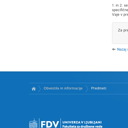
1. in 2. 
specifičn
Vaje v pr
Za pr
Nazaj
Obvestila in informacije
Predmeti