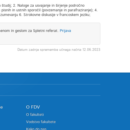
študij; 2. Naloge za usvajanje in širjenje področno
isnih in ustnih sporočil (povzemanje in parafraziranje); 4.
razumevanju 6. Strokovne diskusije v francoskem jeziku;
menom in geslom za Spletni referat.
Prijava
Datum zadnje spremembe učnega načrta 12.06.2023
je
O FDV
O fakulteti
Vodstvo fakultete
Kako do nas