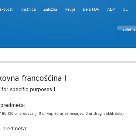
akovost
Knjižnica
Založba
Revije
Dela FDV
ADP
UL
Spletna
kovna francoščina I
for specific purposes I
predmeta:
/ 60
(30 ur predavanj, 0 ur vaj, 30 ur seminarjev, 0 ur drugih oblik dela)
c predmeta: