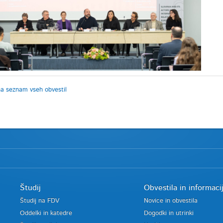
na seznam vseh obvestil
Študij
Obvestila in informaci
Študij na FDV
Novice in obvestila
Oddelki in katedre
Dogodki in utrinki