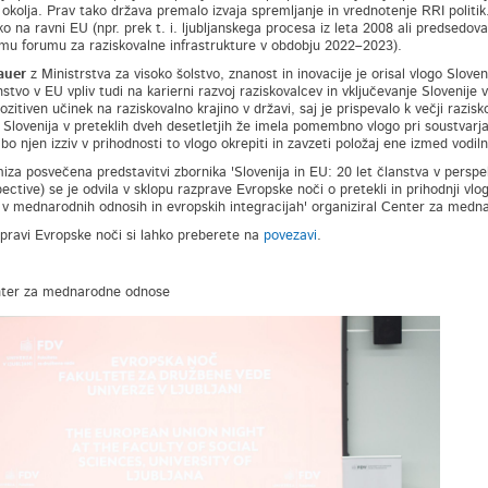
 okolja. Prav tako država premalo izvaja spremljanje in vrednotenje RRI politik
iko na ravni EU (npr. prek t. i. ljubljanskega procesa iz leta 2008 ali predsed
mu forumu za raziskovalne infrastrukture v obdobju 2022–2023).
auer
z Ministrstva za visoko šolstvo, znanost in inovacije je orisal vlogo Slov
stvo v EU vpliv tudi na karierni razvoj raziskovalcev in vključevanje Slovenije 
ozitiven učinek na raziskovalno krajino v državi, saj je prispevalo k večji razis
 Slovenija v preteklih dveh desetletjih že imela pomembno vlogo pri soustvarj
bo njen izziv v prihodnosti to vlogo okrepiti in zavzeti položaj ene izmed vodil
iza posvečena predstavitvi zbornika 'Slovenija in EU: 20 let članstva v perspe
pective) se je odvila v sklopu razprave Evropske noči o pretekli in prihodnji v
a v mednarodnih odnosih in evropskih integracijah' organiziral Center za med
pravi Evropske noči si lahko preberete na
povezavi
.
nter za mednarodne odnose