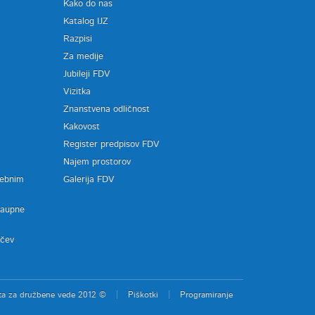
Kako do nas
Katalog IJZ
Razpisi
Za medije
Jubileji FDV
Vizitka
Znanstvena odličnost
Kakovost
Register predpisov FDV
a
Najem prostorov
sebnim
Galerija FDV
zaupne
ačev
ta za družbene vede 2012 ©
Piškotki
Programiranje