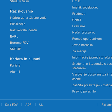
Študij v tujini
Urniki
Imenik sodelavcev
Raziskovanje
Predmeti
Inštitut za družbene vede
Ceniki
Publikacije
Pravilniki
Raziskovalni centri
Načrt prostorov
EARL
Pomoč uporabnikom
Beremo FDV
Javna naročila
SMEUP
Za medije
Informacije javnega značaj
Kariera in alumni
Študenti in študentke s po
Kariera
statusom
Alumni
Varovanje dostojanstva in 
osebe
Zaščita prijaviteljev - žvižg
Pravno pojasnilo
Dela FDV
ADP
UL
Fakulte