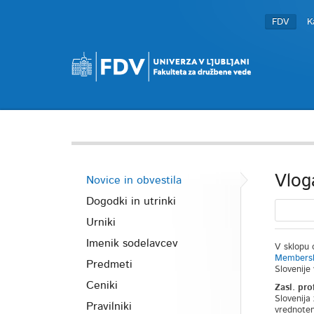
FDV
K
Vlog
Novice in obvestila
Dogodki in utrinki
Urniki
Imenik sodelavcev
V sklopu 
Membershi
Predmeti
Slovenije
Ceniki
Zasl. pro
Slovenija
Pravilniki
vrednotenj