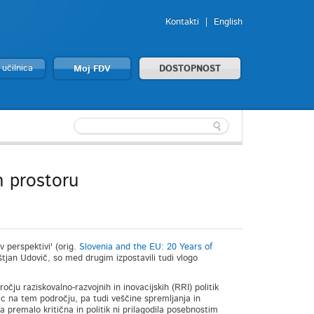
Kontakti
English
 učilnica
Moj FDV
DOSTOPNOST
m prostoru
 perspektivi' (orig.
Slovenia and the EU: 20 Years of
Boštjan Udovič, so med drugim izpostavili tudi vlogo
ju raziskovalno-razvojnih in inovacijskih (RRI) politik
nic na tem področju, pa tudi veščine spremljanja in
a premalo kritična in politik ni prilagodila posebnostim