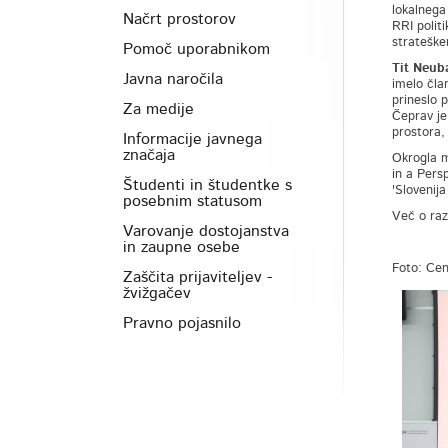
lokalnega
Načrt prostorov
RRI polit
strateške
Pomoč uporabnikom
Tit Neub
Javna naročila
imelo član
prineslo p
Za medije
Čeprav je
prostora, 
Informacije javnega
značaja
Okrogla m
in a Pers
Študenti in študentke s
'Slovenij
posebnim statusom
Več o raz
Varovanje dostojanstva
in zaupne osebe
Foto: Ce
Zaščita prijaviteljev -
žvižgačev
Pravno pojasnilo