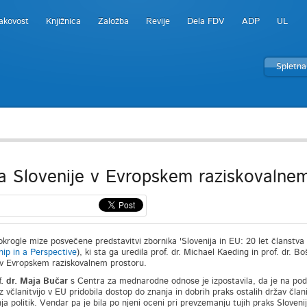
akovost
Knjižnica
Založba
Revije
Dela FDV
ADP
UL
Spletna
a Slovenije v Evropskem raziskovalne
okrogle mize posvečene predstavitvi zbornika 'Slovenija in EU: 20 let članstva v
p in a Perspective
), ki sta ga uredila prof. dr. Michael Kaeding in prof. dr. 
 v Evropskem raziskovalnem prostoru.
f. dr. Maja Bučar
s Centra za mednarodne odnose je izpostavila, da je na področ
 z včlanitvijo v EU pridobila dostop do znanja in dobrih praks ostalih držav čla
a politik. Vendar pa je bila po njeni oceni pri prevzemanju tujih praks Slovenij