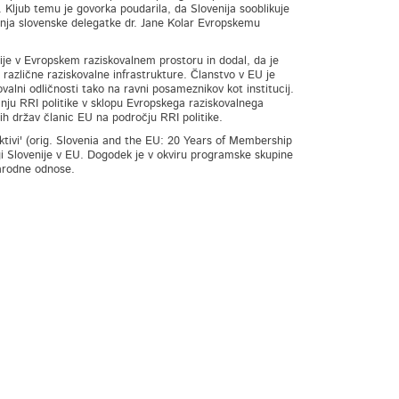
. Kljub temu je govorka poudarila, da Slovenija sooblikuje
ovanja slovenske delegatke dr. Jane Kolar Evropskemu
enije v Evropskem raziskovalnem prostoru in dodal, da je
v različne raziskovalne infrastrukture. Članstvo v EU je
kovalni odličnosti tako na ravni posameznikov kot institucij.
anju RRI politike v sklopu Evropskega raziskovalnega
nih držav članic EU na področju RRI politike.
ktivi' (orig. Slovenia and the EU: 20 Years of Membership
logi Slovenije v EU. Dogodek je v okviru programske skupine
narodne odnose.