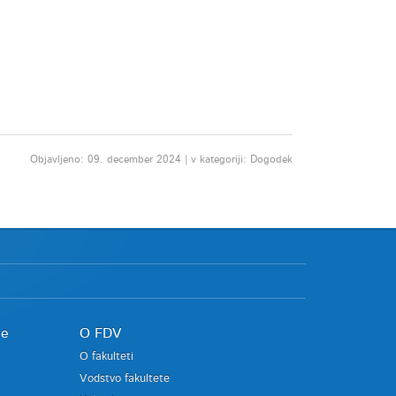
Objavljeno: 09. december 2024 | v kategoriji: Dogodek
je
O FDV
O fakulteti
Vodstvo fakultete