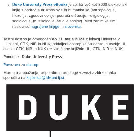
Duke University Press eBooks
je zbirka več kot 3000 elektronski
knjig s področja družboslovja in humanistike (antropologija,
filozofija, zgodovinopisje, področne študije, religiologija,
sociologija, muzikologija, študije spolov). Med zanimivejšimi
naslovi so
nagrajene knjige
in
slovenika
.
Testni dostop je omogočen
do 31. maja 2024
z lokacij Univerze v
Ljubljani, CTK, NIB in NUK; oddaljeni dostop za študente in osebje UL,
osebje CTK, NIB in NUK ter vse člane knjižnic UL, CTK, NIB in NUK.
Ponudnik:
Duke University Press
Povezava za dostop
Morebitna opažanja, pripombe in predloge v zvezi z zbirko lahko
sporočite na
knjiznica@fdv.uni-lj.si.