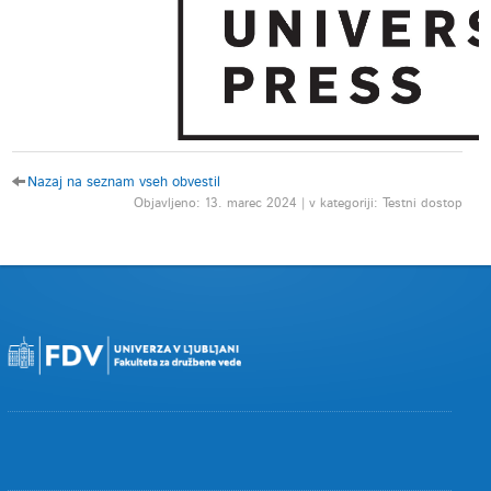
Nazaj na seznam vseh obvestil
Objavljeno: 13. marec 2024 | v kategoriji: Testni dostop