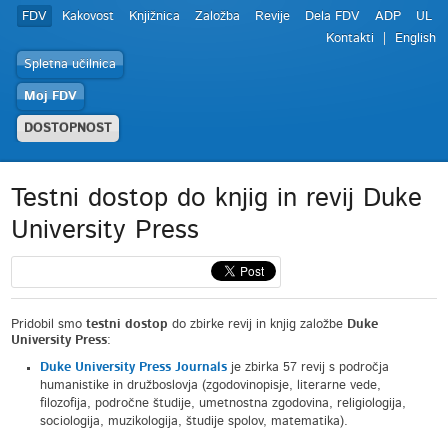
FDV
Kakovost
Knjižnica
Založba
Revije
Dela FDV
ADP
UL
Kontakti
English
Spletna učilnica
Moj FDV
DOSTOPNOST
Testni dostop do knjig in revij Duke
University Press
Pridobil smo
testni dostop
do zbirke revij in knjig založbe
Duke
University Press
:
Duke University Press Journals
je zbirka 57 revij s področja
humanistike in družboslovja (zgodovinopisje, literarne vede,
filozofija, področne študije, umetnostna zgodovina, religiologija,
sociologija, muzikologija, študije spolov, matematika).