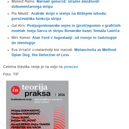
Matevž Rems:
Narisati genocid: izrazne zmožnosti
dokumentarnega stripa
Pia Nikolič:
Arabski stripi o vrenju na Bližnjem vzhodu:
poročevalska funkcija stripa
Gal Kirn:
Postjugoslovanske vojne in (proti)spomin v grafičnih
novelah Joeja Sacca in stripu Bosanske basni Tomaža Lavriča
Mirt Komel:
Alan Ford v Jugoslaviji: od ironije in tavtologije
do ideologije
Eva Vrtačič o melanholiji kot metodi:
Melancholia as Method:
Dylan Dog, the Detective of Loss
Celotna številka revije je na voljo na
povezavi
.
Foto: TiP