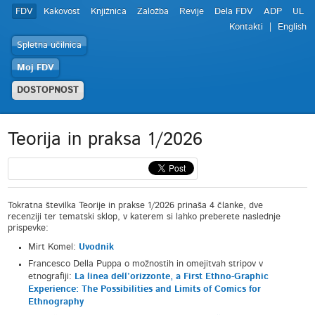
FDV
Kakovost
Knjižnica
Založba
Revije
Dela FDV
ADP
UL
Kontakti
English
Spletna učilnica
Moj FDV
DOSTOPNOST
Teorija in praksa 1/2026
Tokratna številka Teorije in prakse 1/2026 prinaša 4 članke, dve
recenziji ter tematski sklop, v katerem si lahko preberete naslednje
prispevke:
Mirt Komel:
Uvodnik
Francesco Della Puppa o možnostih in omejitvah stripov v
etnografiji:
La linea dell’orizzonte, a First Ethno-Graphic
Experience: The Possibilities and Limits of Comics for
Ethnography