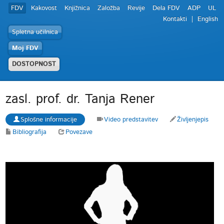
FDV
Kakovost
Knjižnica
Založba
Revije
Dela FDV
ADP
UL
Kontakti
English
Spletna učilnica
Moj FDV
DOSTOPNOST
zasl. prof. dr. Tanja Rener
Splošne informacije
Video predstavitev
Življenjepis
Bibliografija
Povezave