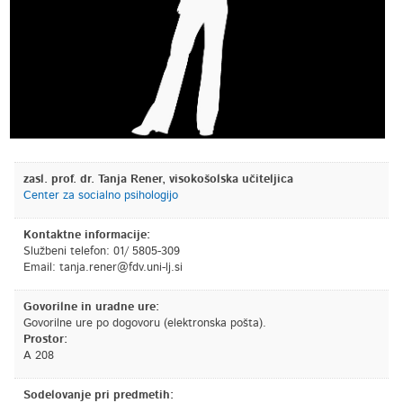
zasl. prof. dr. Tanja Rener, visokošolska učiteljica
Center za socialno psihologijo
Kontaktne informacije:
Službeni telefon: 01/ 5805-309
Email:
is.jl-inu.vdf@rener.ajnat
Govorilne in uradne ure:
Govorilne ure po dogovoru (elektronska pošta).
Prostor:
A 208
Sodelovanje pri predmetih: