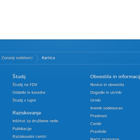
Zunanji sodelavci
Kartica
Študij
Obvestila in informaci
Študij na FDV
Novice in obvestila
Oddelki in katedre
Dogodki in utrinki
Študij v tujini
Urniki
Imenik sodelavcev
Raziskovanje
Predmeti
Inštitut za družbene vede
Ceniki
Publikacije
Pravilniki
Raziskovalni centri
Načrt prostorov