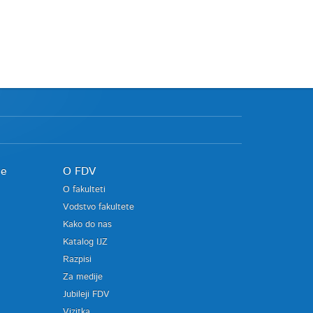
je
O FDV
O fakulteti
Vodstvo fakultete
Kako do nas
Katalog IJZ
Razpisi
Za medije
Jubileji FDV
Vizitka