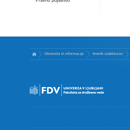
Pravno pojasnilo
Obvestila in informacije
Imenik sodelavcev