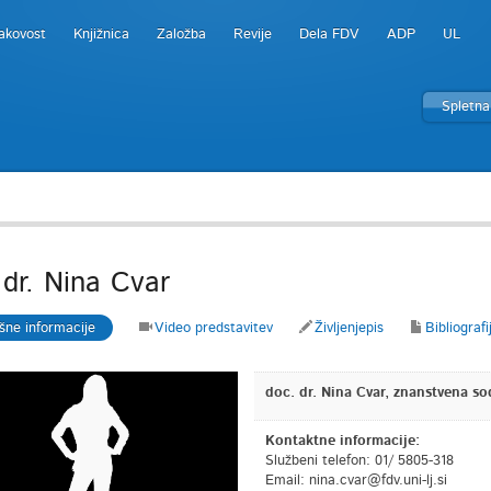
akovost
Knjižnica
Založba
Revije
Dela FDV
ADP
UL
Spletna
 dr. Nina Cvar
šne informacije
Video predstavitev
Življenjepis
Bibliografi
doc. dr. Nina Cvar, znanstvena so
Kontaktne informacije:
Službeni telefon: 01/ 5805-318
Email:
is.jl-inu.vdf@ravc.anin