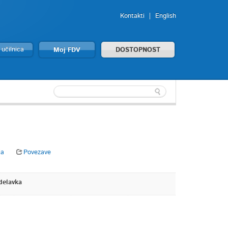
Kontakti
English
 učilnica
Moj FDV
DOSTOPNOST
ja
Povezave
delavka