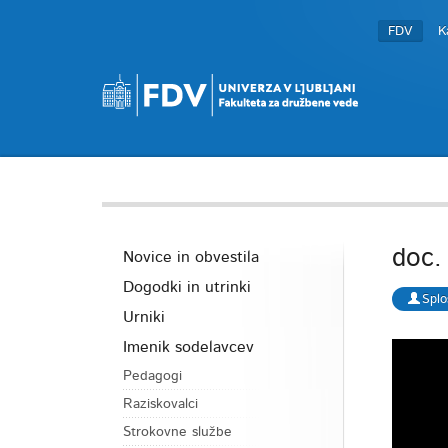
FDV
K
doc.
Novice in obvestila
Dogodki in utrinki
Splo
Urniki
Imenik sodelavcev
Pedagogi
Raziskovalci
Strokovne službe