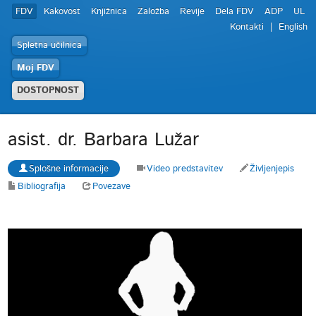
FDV
Kakovost
Knjižnica
Založba
Revije
Dela FDV
ADP
UL
Kontakti
English
Spletna učilnica
Moj FDV
DOSTOPNOST
asist. dr. Barbara Lužar
Splošne informacije
Video predstavitev
Življenjepis
Bibliografija
Povezave