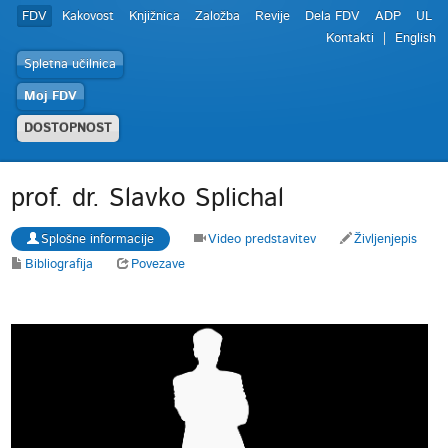
FDV
Kakovost
Knjižnica
Založba
Revije
Dela FDV
ADP
UL
Kontakti
English
Spletna učilnica
Moj FDV
DOSTOPNOST
prof. dr. Slavko Splichal
Splošne informacije
Video predstavitev
Življenjepis
Bibliografija
Povezave