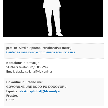
prof. dr. Slavko Splichal, visokošolski učitelj
Center za raziskovanje družbenega komuniciranja
Kontaktne informacije:
Službeni telefon: 01/ 5805-242
Email:
is.jl-inu.vdf@lahcilps.okvals
Govorilne in uradne ure:
GOVORILNE URE BODO PO DOGOVORU.
E-pošta:
slavko.splichal@fdv.uni-lj.si
Prostor:
C 212