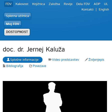
FDV
Kakovost
Knjižnica
Založba
Revije
Dela FDV
ADP
UL
Kontakti
English
Spletna učilnica
Moj FDV
DOSTOPNOST
doc. dr. Jernej Kaluža
Splošne informacije
Video predstavitev
Življenjepis
Bibliografija
Povezave