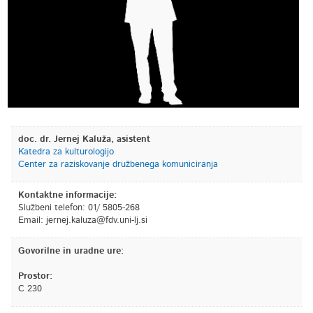
doc. dr. Jernej Kaluža, asistent
Katedra za kulturologijo
Center za raziskovanje družbenega komuniciranja
Kontaktne informacije:
Službeni telefon: 01/ 5805-268
Email:
is.jl-inu.vdf@azulak.jenrej
Govorilne in uradne ure:
Prostor:
C 230