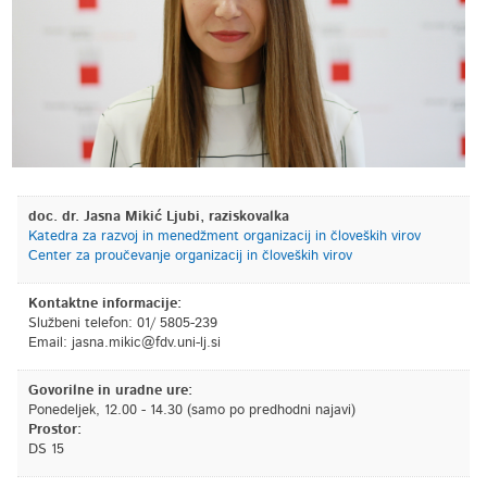
doc. dr. Jasna Mikić Ljubi, raziskovalka
Katedra za razvoj in menedžment organizacij in človeških virov
Center za proučevanje organizacij in človeških virov
Kontaktne informacije:
Službeni telefon: 01/ 5805-239
Email:
is.jl-inu.vdf@cikim.ansaj
Govorilne in uradne ure:
Ponedeljek, 12.00 - 14.30 (samo po predhodni najavi)
Prostor:
DS 15