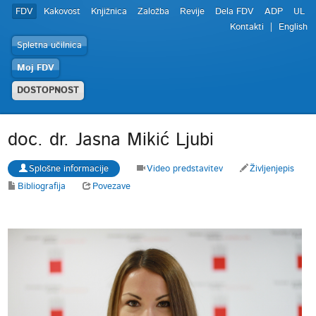
FDV
Kakovost
Knjižnica
Založba
Revije
Dela FDV
ADP
UL
Kontakti
English
Spletna učilnica
Moj FDV
DOSTOPNOST
doc. dr. Jasna Mikić Ljubi
Splošne informacije
Video predstavitev
Življenjepis
Bibliografija
Povezave