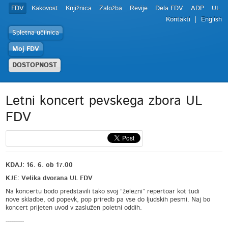
FDV
Kakovost
Knjižnica
Založba
Revije
Dela FDV
ADP
UL
Kontakti
English
Spletna učilnica
Moj FDV
DOSTOPNOST
Letni koncert pevskega zbora UL
FDV
KDAJ: 16. 6. ob 17.00
KJE: Velika dvorana UL FDV
Na koncertu bodo predstavili tako svoj “železni” repertoar kot tudi
nove skladbe, od popevk, pop priredb pa vse do ljudskih pesmi. Naj bo
koncert prijeten uvod v zaslužen poletni oddih.
---------