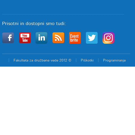
Prisotni in dostopni smo tudi:
Fakulteta za družbene vede 2012 ©
Piškotki
Programiranje