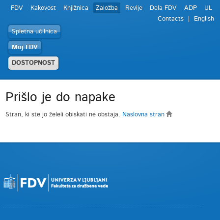
FDV
Kakovost
Knjižnica
Založba
Revije
Dela FDV
ADP
UL
Contacts
English
Spletna učilnica
Moj FDV
DOSTOPNOST
Prišlo je do napake
Stran, ki ste jo želeli obiskati ne obstaja.
Naslovna stran