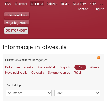
FDV
Kakovost
Knjižnica
Založba
Revije
Dela FDV
ADP
UL
Kontakti
English
Spletna učilnica
Moja knjižnica
DOSTOPNOST
Informacije in obvestila
Prikaži obvestila za kategorijo:
Prikaži vse
anketa
Bralni kotiček
Dogodki
EARL
Glasila
Nove publikacije
Obvestila
Spletne vadnice
Tečaji
Za obdobje: