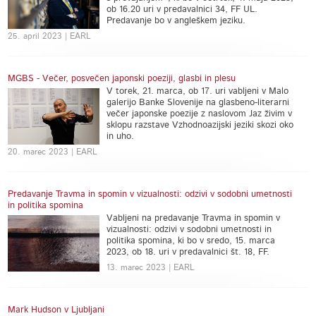
ob 16.20 uri v predavalnici 34, FF UL.
Predavanje bo v angleškem jeziku.
25. april 2023 | EARL
MGBS - Večer, posvečen japonski poeziji, glasbi in plesu
V torek, 21. marca, ob 17. uri vabljeni v Malo
galerijo Banke Slovenije na glasbeno-literarni
večer japonske poezije z naslovom Jaz živim v
sklopu razstave Vzhodnoazijski jeziki skozi oko
in uho.
20. marec 2023 | EARL
Predavanje Travma in spomin v vizualnosti: odzivi v sodobni umetnosti
in politika spomina
​Vabljeni na predavanje Travma in spomin v
vizualnosti: odzivi v sodobni umetnosti in
politika spomina, ki bo v sredo, 15. marca
2023, ob 18. uri v predavalnici št. 18, FF.
13. marec 2023 | EARL
Mark Hudson v Ljubljani