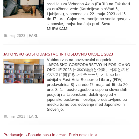
središču za Vzhodno Azijo (EARL) na Fakulteti
za družbene vede (Kardeljeva ploščad 5,
Ljubljana), v ponedeljek 22. maja 2023 od 15.
do 17. ure. Čajno ceremonijo bo vodila gostja z
Japonske, mojstrica čaja prof. Soyu
MURAKAMI.
16. maj 2023 | EARL
JAPONSKO GOSPODARSTVO IN POSLOVNO OKOLJE 2023
Vabimo vas na povezovalni dogodek
JAPONSKO GOSPODARSTVO IN POSLOVNO
OKOLJE 2023 日本の経済と企業、日本とのビ
ジネスに関するレクチャーリレ, ki se bo
odvijal v East Asia Resource Library (FDV,
predavalnica 8) v sredo 17. maja od 16. do 20.
ure. Slišali boste zgodbe o uspehu slovenskih
podjetij na Japonskem, dobili vpogled v
japonsko poslovno filozofijo, predstavljeno bo
medkulturno posredovanje med Japonsko in
Slovenijo.
10. maj 2023 | EARL
Predavanje: »Pobuda pasu in ceste: Prvih deset let«