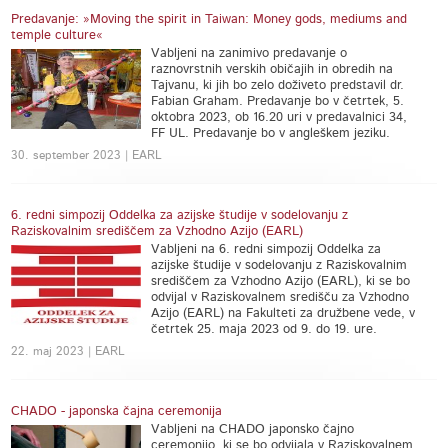
Predavanje: »Moving the spirit in Taiwan: Money gods, mediums and
temple culture«
Vabljeni na zanimivo predavanje o
raznovrstnih verskih običajih in obredih na
Tajvanu, ki jih bo zelo doživeto predstavil dr.
Fabian Graham. Predavanje bo v četrtek, 5.
oktobra 2023, ob 16.20 uri v predavalnici 34,
FF UL. Predavanje bo v angleškem jeziku.
30. september 2023 | EARL
6. redni simpozij Oddelka za azijske študije v sodelovanju z
Raziskovalnim središčem za Vzhodno Azijo (EARL)
Vabljeni na 6. redni simpozij Oddelka za
azijske študije v sodelovanju z Raziskovalnim
središčem za Vzhodno Azijo (EARL), ki se bo
odvijal v Raziskovalnem središču za Vzhodno
Azijo (EARL) na Fakulteti za družbene vede, v
četrtek 25. maja 2023 od 9. do 19. ure.
22. maj 2023 | EARL
CHADO - japonska čajna ceremonija
Vabljeni na CHADO japonsko čajno
ceremonijo, ki se bo odvijala v Raziskovalnem