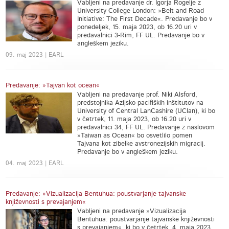
Vabljeni na predavanje dr. Igorja Rogelje z
University College London: »Belt and Road
Initiative: The First Decade«. Predavanje bo v
ponedeljek, 15. maja 2023, ob 16.20 uri v
predavalnici 3-Rim, FF UL. Predavanje bo v
angleškem jeziku.
09. maj 2023 | EARL
Predavanje: »Tajvan kot ocean«
Vabljeni na predavanje prof. Niki Alsford,
predstojnika Azijsko-pacifiških inštitutov na
University of Central LanCashire (UClan), ki bo
v četrtek, 11. maja 2023, ob 16.20 uri v
predavalnici 34, FF UL. Predavanje z naslovom
»Taiwan as Ocean« bo osvetlilo pomen
Tajvana kot zibelke avstronezijskih migracij.
Predavanje bo v angleškem jeziku.
04. maj 2023 | EARL
Predavanje: »Vizualizacija Bentuhua: poustvarjanje tajvanske
književnosti s prevajanjem«
Vabljeni na predavanje »Vizualizacija
Bentuhua: poustvarjanje tajvanske književnosti
s prevajanjem«, ki bo v četrtek, 4. maja 2023,