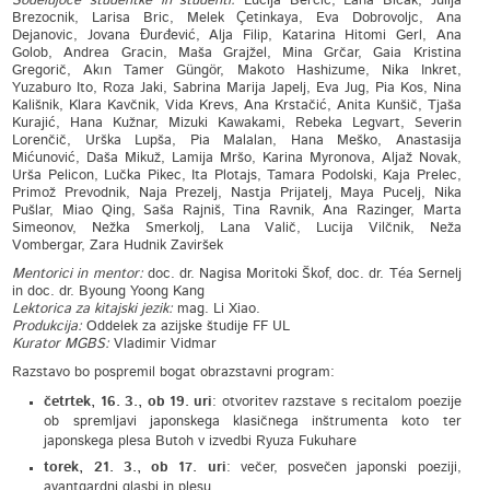
Sodelujoče študentke in študenti:
Lucija Berčič, Lana Bićak, Julija
Brezocnik, Larisa Bric, Melek Çetinkaya, Eva Dobrovoljc, Ana
Dejanovic, Jovana Đurđević, Alja Filip, Katarina Hitomi Gerl, Ana
Golob, Andrea Gracin, Maša Grajžel, Mina Grčar, Gaia Kristina
Gregorič, Akın Tamer Güngör, Makoto Hashizume, Nika Inkret,
Yuzaburo Ito, Roza Jaki, Sabrina Marija Japelj, Eva Jug, Pia Kos, Nina
Kališnik, Klara Kavčnik, Vida Krevs, Ana Krstačić, Anita Kunšič, Tjaša
Kurajić, Hana Kužnar, Mizuki Kawakami, Rebeka Legvart, Severin
Lorenčič, Urška Lupša, Pia Malalan, Hana Meško, Anastasija
Mićunović, Daša Mikuž, Lamija Mršo, Karina Myronova, Aljaž Novak,
Urša Pelicon, Lučka Pikec, Ita Plotajs, Tamara Podolski, Kaja Prelec,
Primož Prevodnik, Naja Prezelj, Nastja Prijatelj, Maya Pucelj, Nika
Pušlar, Miao Qing, Saša Rajniš, Tina Ravnik, Ana Razinger, Marta
Simeonov, Nežka Smerkolj, Lana Valič, Lucija Vilčnik, Neža
Vombergar, Zara Hudnik Zaviršek
Mentorici in mentor:
doc. dr. Nagisa Moritoki Škof, doc. dr. Téa Sernelj
in doc. dr. Byoung Yoong Kang
Lektorica za kitajski jezik:
mag. Li Xiao.
Produkcija:
Oddelek za azijske študije FF UL
Kurator MGBS:
Vladimir Vidmar
Razstavo bo pospremil bogat obrazstavni program:
četrtek, 16. 3., ob 19. uri
: otvoritev razstave s recitalom poezije
ob spremljavi japonskega klasičnega inštrumenta koto ter
japonskega plesa Butoh v izvedbi Ryuza Fukuhare
torek, 21. 3., ob 17. uri
: večer, posvečen japonski poeziji,
avantgardni glasbi in plesu