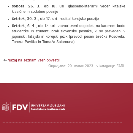
sobota, 25. 3., ob 18. uri
: glasbeno-literarni večer kitajske
klasične in sodobne poezije
četrtek, 30. 3., ob 17. uri
: recital korejske poezije
četrtek, 6. 4., ob 17. uri
: zatvoritveni dogodek, na katerem bodo
študentke in študenti brali slovenske pesnike, ki so prevedeni v
japonski, kitajski in korejski jezik (prevodi pesmi Srečka Kosovela,
Toneta Pavčka in Tomaža Šalamuna)
Nazaj na seznam vseh obvestil
Objavljeno: 20. marec 2023 | v kategoriji: EARL