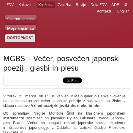
FDV
Kakovost
Knjižnica
Založba
Revije
Dela FDV
ADP
UL
Kontakti
English
Spletna učilnica
Moja knjižnica
DOSTOPNOST
MGBS - Večer, posvečen japonski
poeziji, glasbi in plesu
V torek, 21. marca, ob 17. uri vabljeni v Malo galerijo Banke Slovenije
na glasbeno-literarni večer japonske poezije z naslovom
Jaz živim
v
sklopu razstave
Vzhodnoazijski jeziki skozi oko in uho
.
Ob spremljavi Nagise Moritoki Škof na klasičnem japonskem
inštrumentu shamisen bo plesalec Ryuzo Fukuhara izvedel japonski
ples Butoh. Večer bo obogatil recital japonske poezije študentk
in študentov japonologije z Oddelka za azijske študije Filozofske
fakultete UL.