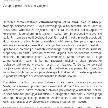
Vstop je prost. Prisrčno vabljeni!
------------------------------------------------------------------------------------------------------
--------------
Osrednja tema razstave
Vzhodnoazijski jeziki skozi oko in uho
je
življenje oziroma živeti. Svoja razmišljanja o tej tematiki so študentke
in študenti Oddelka za azijske študije FF UL v pesniški obliki zapisali v
korejskem, japonskem in kitajskem jeziku, ter jih prevedli v slovenski
jezik. Pri tem so sledili svobodni pesniški obliki in toku prostih asociacij,
skozi katere izražajo lastni premislek in občutenja. Ker pa so japonska,
kitajska in korejska pesniška tradicija ter sodobnost vseskozi prežeti z
vprašanji o najglobljih plasteh človeškega bivanja, minljivosti, radosti,
hrepenenju in smrti, smo na razstavo vključili tudi študentske prevode
klasičnih in sodobnih pesmi v slovenščino. Kako različni so ti trije
vzhodnoazijski jeziki, lahko na razstavi zaslišimo skozi posnetke
recitalov, vidimo pa v pisavah vseh treh jezikov. Te že same po sebi
nosijo svojevrstno vizualno estetsko doživetje, saj pismenke, fonetični
zapis ter kombinacija obojega delujejo kot slike, skozi katere gledalec
in gledalka vstopata v vzhodnoazijske kulturne krajine.
Premislek mladih o pomenu življenja in kaj zanje pravzaprav pomeni
živeti, je vsekakor pomemben dokument duha časa in prostora, v
katerem živimo. Skozi motrenje bivanja prevprašujejo ustaljene norme
in vrednote ter ponujajo razmislek o drugačnih pristopih v osmišljanju
lastnega bivanja, iskanja osebne izpolnitve in sreče, kot tudi o tem,
kakšna je pravzaprav človekova vrednost v današnjem svetu.