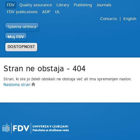
FDV
Quality assurance
Library
Publishing
Journals
FDV publications
ADP
UL
Contacts
English
Spletna učilnica
Moj FDV
DOSTOPNOST
Stran ne obstaja - 404
Stran, ki ste jo želeli obiskati ne obstaja več ali ima spremenjen naslov.
Naslovna stran