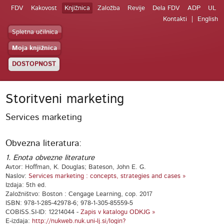
FDV
Kakovost
Knjižnica
Založba
Revije
Dela FDV
ADP
UL
Kontakti
English
Spletna učilnica
Moja knjižnica
DOSTOPNOST
Storitveni marketing
Services marketing
Obvezna literatura:
1. Enota obvezne literature
Avtor: Hoffman, K. Douglas; Bateson, John E. G.
Naslov:
Services marketing : concepts, strategies and cases »
Izdaja: 5th ed.
Založništvo: Boston : Cengage Learning, cop. 2017
ISBN: 978-1-285-42978-6; 978-1-305-85559-5
COBISS.SI-ID: 12214044 -
Zapis v katalogu ODKJG »
E-izdaja:
http://nukweb.nuk.uni-lj.si/login?