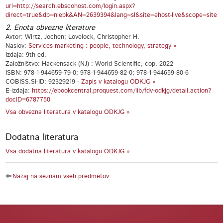
url=http://search.ebscohost.com/login.aspx?
direct=true&db=nlebk&AN=2639394&lang=sl&site=ehost-live&scope=site
2. Enota obvezne literature
Avtor: Wirtz, Jochen; Lovelock, Christopher H.
Naslov:
Services marketing : people, technology, strategy »
Izdaja: 9th ed.
Založništvo: Hackensack (NJ) : World Scientific, cop. 2022
ISBN: 978-1-944659-79-0; 978-1-944659-82-0; 978-1-944659-80-6
COBISS.SI-ID: 92329219 -
Zapis v katalogu ODKJG »
E-izdaja:
https://ebookcentral.proquest.com/lib/fdv-odkjg/detail.action?
docID=6787750
Vsa obvezna literatura v katalogu ODKJG »
Dodatna literatura
Vsa dodatna literatura v katalogu ODKJG »
Nazaj na seznam vseh predmetov