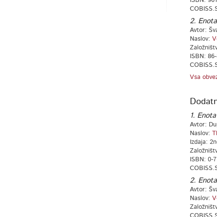
ISBN: 961
COBISS.S
2. Enota
Avtor: Šva
Naslov:
V
Založništ
ISBN: 86-
COBISS.S
Vsa obvez
Dodatn
1. Enota
Avtor: Du
Naslov:
T
Izdaja: 2
Založništ
ISBN: 0-7
COBISS.S
2. Enota
Avtor: Šva
Naslov:
V
Založništ
COBISS.S