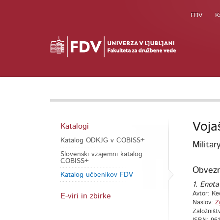
FDV
K
Voja
Katalogi
Katalog ODKJG v COBISS+
Militar
Slovenski vzajemni katalog
COBISS+
Obvezna
Katalog učbenikov FDV
1. Enota
Avtor: Ke
E-viri in zbirke
Naslov:
Z
Založništ