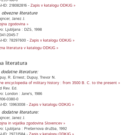
-235-188-0
I-ID: 218082816 -
Zapis v katalogu ODKJG »
 obvezne literature
jncer, Janez J.
ojna zgodovina »
vo: Ljubljana : DZS, 1998
341-2045-7
I-ID: 78297600 -
Zapis v katalogu ODKJG »
na literatura v katalogu ODKJG »
a literatura
 dodatne literature:
puy, R. Ernest; Dupuy, Trevor N.
he encyclopedia of military history : from 3500 B. C. to the present »
nd Rev. Ed.
vo: London : Jane's, 1986
106-0380-0
I-ID: 13963008 -
Zapis v katalogu ODKJG »
 dodatne literature:
jncer, Janez J.
ojna in vojaška zgodovina Slovencev »
vo: Ljubljana : Prešernova družba, 1992
I-ID: 29731584 -
Zapis v katalogu ODKJG »