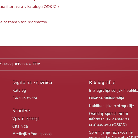
na literatura v katalogu ODKJG »
na seznam vseh predmetov
Katalog učbenikov FDV
Digitalna knjižnica
Bibliografije
Katalogi
Bibliografije serijskih publik
E-viri in zbirke
Osebne bibliografije
Habilitacijske bibliografije
Storitve
Osrednji specializirani
Vpis in izposoja
informacijski center za
družboslovje (OSICD)
Čitalnica
Spremljanje raziskovalne
Medknjižnična izposoja