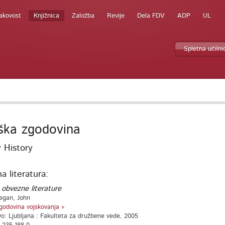
akovost
Knjižnica
Založba
Revije
Dela FDV
ADP
UL
Spletna učilni
ška zgodovina
y History
 literatura:
 obvezne literature
egan, John
godovina vojskovanja »
vo: Ljubljana : Fakulteta za družbene vede, 2005